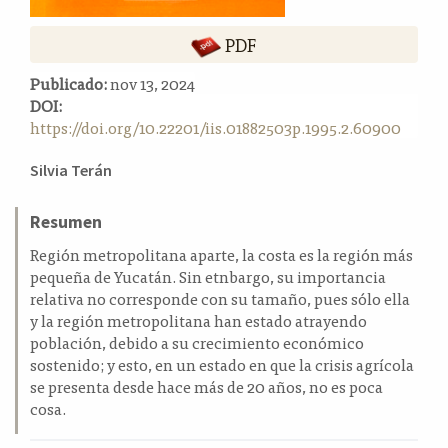
a
l
PDF
a
t
Publicado:
nov 13, 2024
e
DOI:
r
https://doi.org/10.22201/iis.01882503p.1995.2.60900
a
Contenido
l
Silvia Terán
principal
del
Resumen
artículo
Región metropolitana aparte, la costa es la región más
pequeña de Yucatán. Sin etnbargo, su importancia
relativa no corresponde con su tamaño, pues sólo ella
y la región metropolitana han estado atrayendo
población, debido a su crecimiento económico
sostenido; y esto, en un estado en que la crisis agrícola
se presenta desde hace más de 20 años, no es poca
cosa.