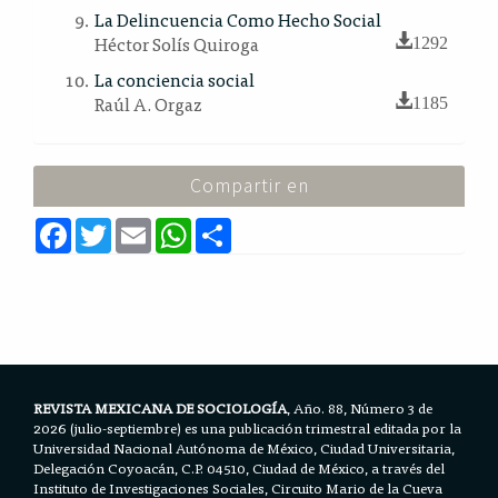
La Delincuencia Como Hecho Social
Héctor Solís Quiroga
1292
La conciencia social
Raúl A. Orgaz
1185
Compartir en
F
T
E
W
S
a
w
m
h
h
c
i
a
a
a
e
t
i
t
r
b
t
l
s
e
o
e
A
o
r
p
k
p
REVISTA MEXICANA DE SOCIOLOGÍA
, Año. 88, Número 3 de
2026 (julio-septiembre) es una publicación trimestral editada por la
Universidad Nacional Autónoma de México, Ciudad Universitaria,
Delegación Coyoacán, C.P. 04510, Ciudad de México, a través del
Instituto de Investigaciones Sociales, Circuito Mario de la Cueva