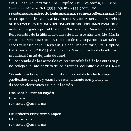
s/n, Ciudad Universitaria, Col. Copilco, Del. Coyoacán, C.P. 04510,
Ciudad de México, Tel. (55)56654817 y (55)56227400,
revistamexicanadesociologia.unam.mx
,
revmexso@unam.mx
Edit
ora responsable: Dra. María Cristina Bayón. Reserva de Derechos
al uso Exclusivo No.
04-2021-051913301600-203
,
ISSN 2594-0651
,
ambos otorgados por el Instituto Nacional del Derecho de Autor.
Responsable de la última actualización de este número: Lic. María
Antonieta Figueroa Gómez. Instituto de Investigaciones Sociales,
Circuito Mario de la Cueva s/n, Ciudad Universitaria, Col. Copilco,
Del. Coyoacán, C.P. 04510, Ciudad de México. Fecha de la última
modificación: 26 de junio de 2026.
*
El contenido de los artículos es responsabilidad de los autores y
no refleja el punto de vista de los árbitros, del Editor o de la UNAM.
*
Se autoriza la reproducción total o parcial de los textos aquí
publicados siempre y cuando se cite la fuente completa y la
dirección electrónica de la publicación.
Dra. María Cristina Bayón
Directora
revmexso@unam.mx
Lic. Roberto Erick Arceo López
Editor técnico
revmexso@unam.mx