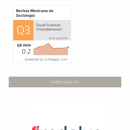
Index
Indexada en