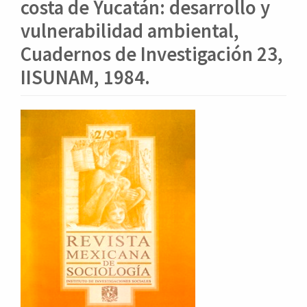
o
costa de Yucatán: desarrollo y
n
vulnerabilidad ambiental,
t
e
Cuadernos de Investigación 23,
n
IISUNAM, 1984.
i
d
o
Barra
p
lateral
r
i
del
n
artículo
c
i
p
a
l
B
a
r
r