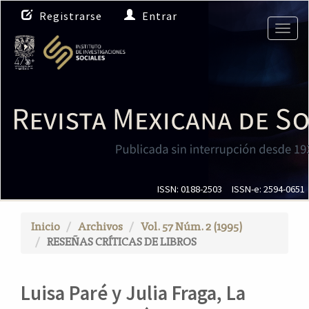
N
Registrarse
Entrar
a
Togg
v
navig
e
g
a
c
i
ó
n
p
r
i
ISSN: 0188-2503
ISSN-e: 2594-0651
n
c
Inicio
Archivos
Vol. 57 Núm. 2 (1995)
i
RESEÑAS CRÍTICAS DE LIBROS
p
a
l
Luisa Paré y Julia Fraga, La
C