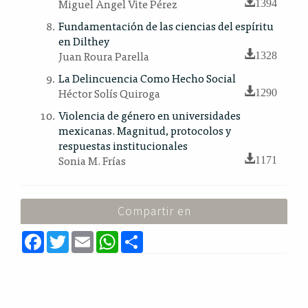
Miguel Ángel Vite Pérez
1394
Fundamentación de las ciencias del espíritu
en Dilthey
Juan Roura Parella
1328
La Delincuencia Como Hecho Social
Héctor Solís Quiroga
1290
Violencia de género en universidades
mexicanas. Magnitud, protocolos y
respuestas institucionales
Sonia M. Frías
1171
Compartir en
F
T
E
W
S
a
w
m
h
h
c
i
a
a
a
e
t
i
t
r
b
t
l
s
e
o
e
A
o
r
p