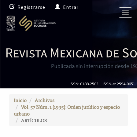
N
Registrarse
Entrar
a
Togg
v
navig
e
g
a
c
i
ó
n
p
r
i
ISSN: 0188-2503
ISSN-e: 2594-0651
n
c
Inicio
Archivos
i
Vol. 57 Núm. 1 (1995): Orden jurídico y espacio
p
urbano
a
ARTÍCULOS
l
C