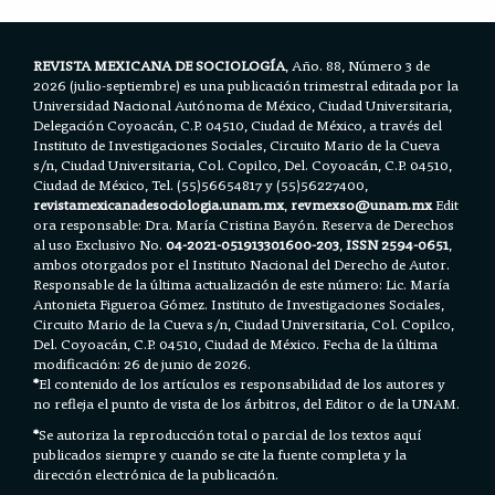
k
p
REVISTA MEXICANA DE SOCIOLOGÍA
, Año. 88, Número 3 de
2026 (julio-septiembre) es una publicación trimestral editada por la
Universidad Nacional Autónoma de México, Ciudad Universitaria,
Delegación Coyoacán, C.P. 04510, Ciudad de México, a través del
Instituto de Investigaciones Sociales, Circuito Mario de la Cueva
s/n, Ciudad Universitaria, Col. Copilco, Del. Coyoacán, C.P. 04510,
Ciudad de México, Tel. (55)56654817 y (55)56227400,
revistamexicanadesociologia.unam.mx
,
revmexso@unam.mx
Edit
ora responsable: Dra. María Cristina Bayón. Reserva de Derechos
al uso Exclusivo No.
04-2021-051913301600-203
,
ISSN 2594-0651
,
ambos otorgados por el Instituto Nacional del Derecho de Autor.
Responsable de la última actualización de este número: Lic. María
Antonieta Figueroa Gómez. Instituto de Investigaciones Sociales,
Circuito Mario de la Cueva s/n, Ciudad Universitaria, Col. Copilco,
Del. Coyoacán, C.P. 04510, Ciudad de México. Fecha de la última
modificación: 26 de junio de 2026.
*
El contenido de los artículos es responsabilidad de los autores y
no refleja el punto de vista de los árbitros, del Editor o de la UNAM.
*
Se autoriza la reproducción total o parcial de los textos aquí
publicados siempre y cuando se cite la fuente completa y la
dirección electrónica de la publicación.