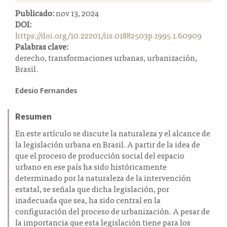
a
Publicado:
nov 13, 2024
l
DOI:
a
https://doi.org/10.22201/iis.01882503p.1995.1.60909
t
Palabras clave:
e
derecho, transformaciones urbanas, urbanización,
r
Brasil.
a
l
Contenido
Edesio Fernandes
principal
del
Resumen
artículo
En este artículo se discute la naturaleza y el alcance de
la legislación urbana en Brasil. A partir de la idea de
que el proceso de producción social del espacio
urbano en ese país ha sido históricamente
determinado por la naturaleza de la intervención
estatal, se señala que dicha legislación, por
inadecuada que sea, ha sido central en la
configuración del proceso de urbanización. A pesar de
la importancia que esta legislación tiene para los