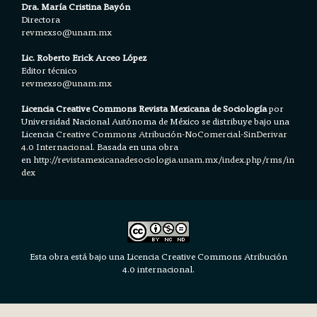
Dra. María Cristina Bayón
Directora
revmexso@unam.mx
Lic. Roberto Erick Arceo López
Editor técnico
revmexso@unam.mx
Licencia Creative Commons Revista Mexicana de Sociología
por
Universidad Nacional Autónoma de México se distribuye bajo una
Licencia
Creative Commons Atribución-NoComercial-SinDerivar
4.0 Internacional.
Basada en una obra
en h
ttp://revistamexicanadesociologia.unam.mx/index.php/rms/in
dex
Esta obra está bajo una Licencia Creative Commons Atribución
4.0 internacional.