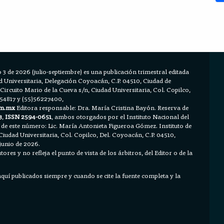
 3 de 2026 (julio-septiembre) es una publicación trimestral editada
Universitaria, Delegación Coyoacán, C.P. 04510, Ciudad de
 Circuito Mario de la Cueva s/n, Ciudad Universitaria, Col. Copilco,
654817 y (55)56227400,
m.mx
Editora responsable: Dra. María Cristina Bayón. Reserva de
3
,
ISSN 2594-0651
, ambos otorgados por el Instituto Nacional del
 de este número: Lic. María Antonieta Figueroa Gómez. Instituto de
Ciudad Universitaria, Col. Copilco, Del. Coyoacán, C.P. 04510,
junio de 2026.
ores y no refleja el punto de vista de los árbitros, del Editor o de la
 aquí publicados siempre y cuando se cite la fuente completa y la