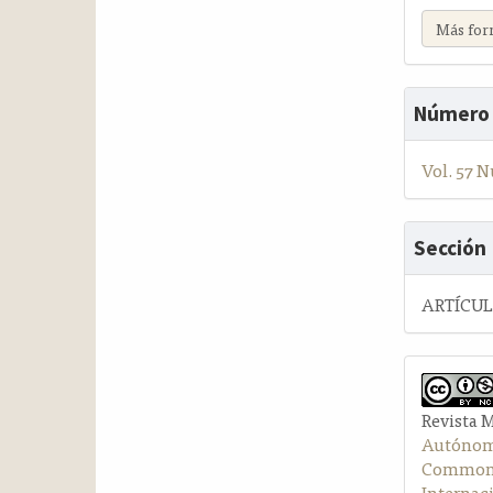
Más for
Número
Vol. 57 N
Sección
ARTÍCU
Revista 
Autónom
Commons 
Internac