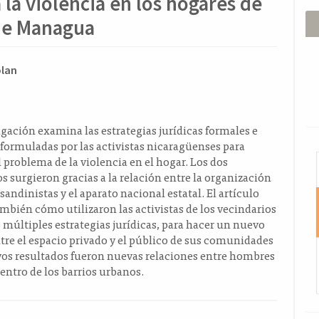
a la violencia en los hogares de
de Managua
ido
lan
l
o
igación examina las estrategias jurídicas formales e
formuladas por las activistas nicaragüenses para
I
l problema de la violencia en el hogar. Los dos
surgieron gracias a la relación entre la organización
sandinistas y el aparato nacional estatal. El artículo
bién cómo utilizaron las activistas de los vecindarios
 múltiples estrategias jurídicas, para hacer un nuevo
tre el espacio privado y el público de sus comunidades
yos resultados fueron nuevas relaciones entre hombres
entro de los barrios urbanos.