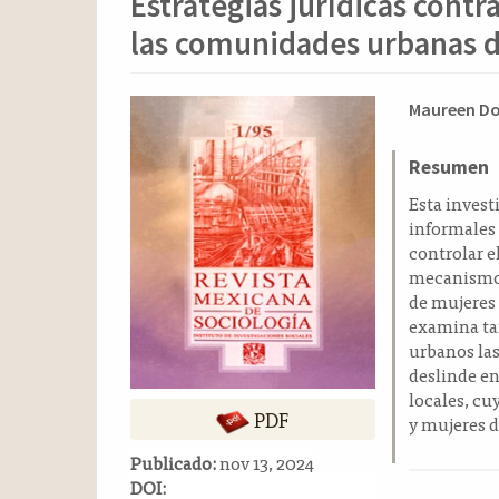
Estrategias jurídicas contr
o
n
las comunidades urbanas 
t
e
n
Barra
Conten
Maureen Do
i
lateral
principa
d
del
del
Resumen
o
p
artículo
artícul
Esta invest
r
informales 
i
controlar e
n
mecanismos 
c
de mujeres 
i
examina tam
p
urbanos las
a
deslinde en
l
locales, cu
PDF
B
y mujeres d
a
Publicado:
nov 13, 2024
r
DOI:
r