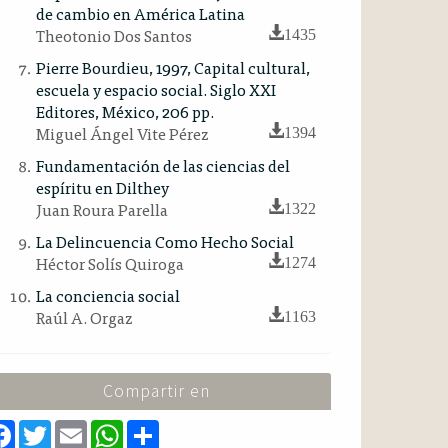
de cambio en América Latina
Theotonio Dos Santos
1435
Pierre Bourdieu, 1997, Capital cultural,
escuela y espacio social. Siglo XXI
Editores, México, 206 pp.
Miguel Ángel Vite Pérez
1394
Fundamentación de las ciencias del
espíritu en Dilthey
Juan Roura Parella
1322
La Delincuencia Como Hecho Social
Héctor Solís Quiroga
1274
La conciencia social
Raúl A. Orgaz
1163
Compartir en
F
T
E
W
S
a
w
m
h
h