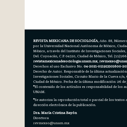
REVISTA MEXICANA DE SOCIOLOGÍA
, Año. 88, Número
por la Universidad Nacional Autónoma de México, Ciudad 
México, a través del Instituto de Investigaciones Sociales,
Del. Coyoacán, C.P. 04510, Ciudad de México, Tel. (55)56
revistamexicanadesociologia.unam.mx
,
revmexso@una
Derechos al uso Exclusivo No.
04-2021-051913301600-20
Derecho de Autor. Responsable de la última actualización
Investigaciones Sociales, Circuito Mario de la Cueva s/n, 
Ciudad de México. Fecha de la última modificación: 26 de 
*
El contenido de los artículos es responsabilidad de los aut
UNAM.
*
Se autoriza la reproducción total o parcial de los textos
dirección electrónica de la publicación.
Dra. María Cristina Bayón
Directora
revmexso@unam.mx