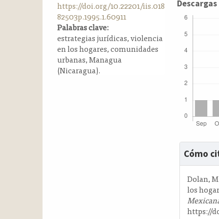
Descargas
https://doi.org/10.22201/iis.018
a
82503p.1995.1.60911
l
Palabras clave:
a
estrategias jurídicas, violencia
t
en los hogares, comunidades
e
urbanas, Managua
r
(Nicaragua).
a
l
Detalle
Cómo ci
del
artícul
Dolan, M.
los hoga
Mexicana
https://d