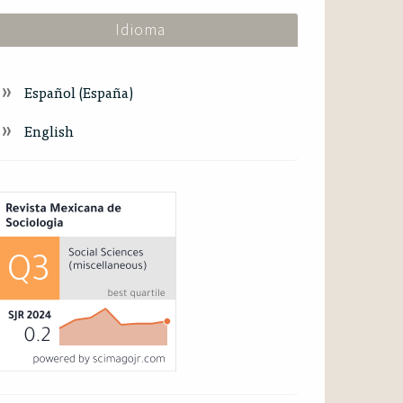
Idioma
Español (España)
English
ndex