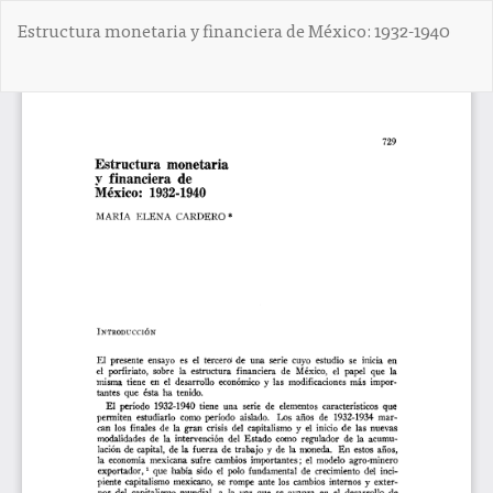
V
Estructura monetaria y financiera de México: 1932-1940
o
l
v
De
D
e
e
r
s
a
c
l
a
o
r
s
g
d
a
e
r
t
P
a
D
l
F
l
e
s
d
e