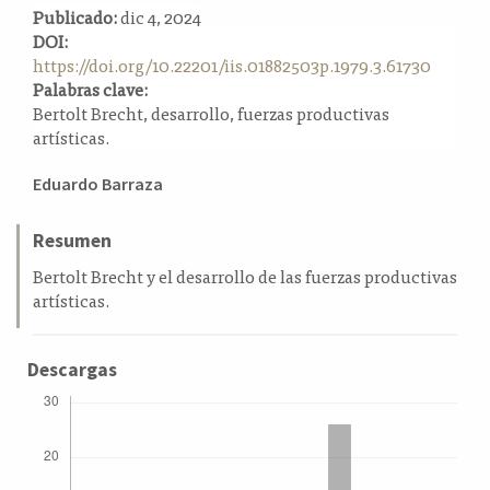
Publicado:
dic 4, 2024
a
DOI:
l
https://doi.org/10.22201/iis.01882503p.1979.3.61730
a
Palabras clave:
t
Bertolt Brecht, desarrollo, fuerzas productivas
e
artísticas.
r
a
Contenido
l
Eduardo Barraza
principal
del
Resumen
artículo
Bertolt Brecht y el desarrollo de las fuerzas productivas
artísticas.
Descargas