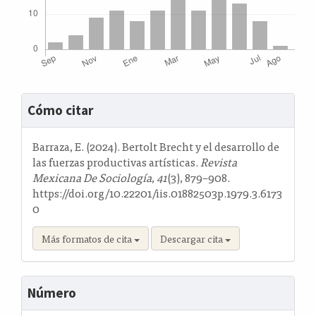
Detalles
Cómo citar
del
artículo
Barraza, E. (2024). Bertolt Brecht y el desarrollo de
las fuerzas productivas artísticas.
Revista
Mexicana De Sociología
,
41
(3), 879–908.
https://doi.org/10.22201/iis.01882503p.1979.3.6173
0
Más formatos de cita
Descargar cita
Número