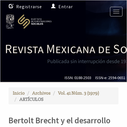
N
Registrarse
Entrar
a
Togg
v
navig
e
g
a
c
i
ó
n
p
r
i
ISSN: 0188-2503
ISSN-e: 2594-0651
n
c
Inicio
Archivos
Vol. 41 Núm. 3 (1979)
i
ARTÍCULOS
p
a
l
Bertolt Brecht y el desarrollo
C