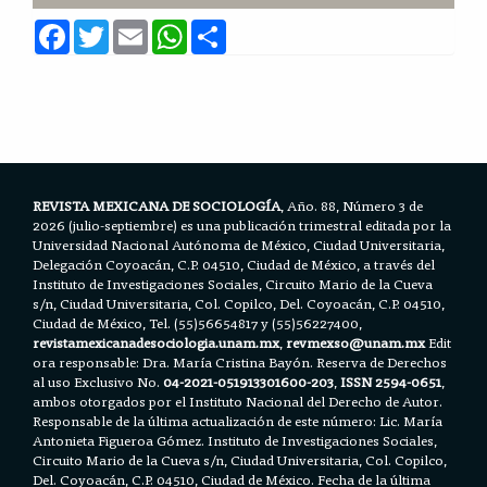
F
T
E
W
S
a
w
m
h
h
c
i
a
a
a
e
t
i
t
r
b
t
l
s
e
o
e
A
o
r
p
k
p
REVISTA MEXICANA DE SOCIOLOGÍA
, Año. 88, Número 3 de
2026 (julio-septiembre) es una publicación trimestral editada por la
Universidad Nacional Autónoma de México, Ciudad Universitaria,
Delegación Coyoacán, C.P. 04510, Ciudad de México, a través del
Instituto de Investigaciones Sociales, Circuito Mario de la Cueva
s/n, Ciudad Universitaria, Col. Copilco, Del. Coyoacán, C.P. 04510,
Ciudad de México, Tel. (55)56654817 y (55)56227400,
revistamexicanadesociologia.unam.mx
,
revmexso@unam.mx
Edit
ora responsable: Dra. María Cristina Bayón. Reserva de Derechos
al uso Exclusivo No.
04-2021-051913301600-203
,
ISSN 2594-0651
,
ambos otorgados por el Instituto Nacional del Derecho de Autor.
Responsable de la última actualización de este número: Lic. María
Antonieta Figueroa Gómez. Instituto de Investigaciones Sociales,
Circuito Mario de la Cueva s/n, Ciudad Universitaria, Col. Copilco,
Del. Coyoacán, C.P. 04510, Ciudad de México. Fecha de la última