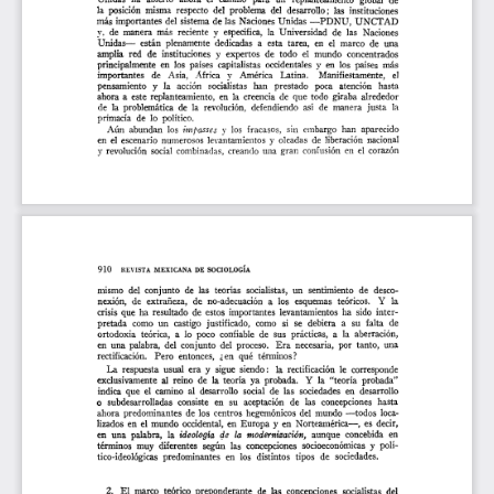
l
a
r
t
í
c
u
l
o