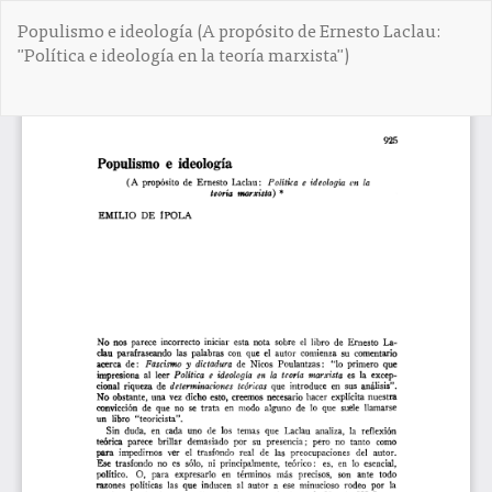
V
Populismo e ideología (A propósito de Ernesto Laclau:
o
"Política e ideología en la teoría marxista")
l
v
e
De
D
r
e
a
s
l
c
o
a
s
r
d
g
e
a
t
r
a
P
l
D
l
F
e
s
d
e