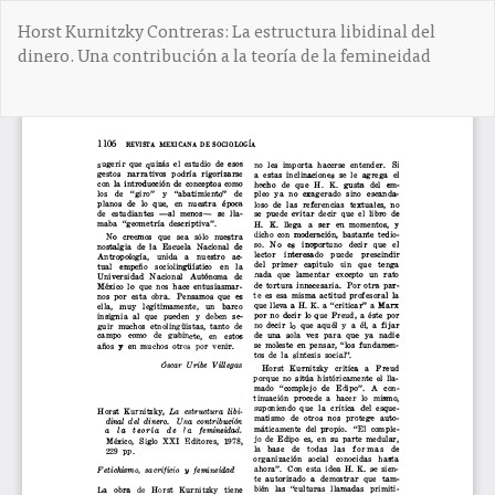
V
Horst Kurnitzky Contreras: La estructura libidinal del
o
dinero. Una contribución a la teoría de la femineidad
l
v
e
De
D
r
e
a
s
l
c
o
a
s
r
d
g
e
a
t
r
a
P
l
D
l
F
e
s
d
e