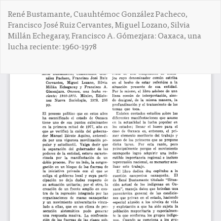
V
René Bustamante, Cuauhtémoc González Pacheco,
o
Francisco José Ruiz Cervantes, Miguel Lozano, Silvia
l
Millán Echegaray, Francisco A. Gómezjara: Oaxaca, una
v
lucha reciente: 1960-1978
e
r
a
De
D
l
e
o
s
s
c
d
a
e
r
t
g
a
a
l
r
l
P
e
D
s
F
d
e