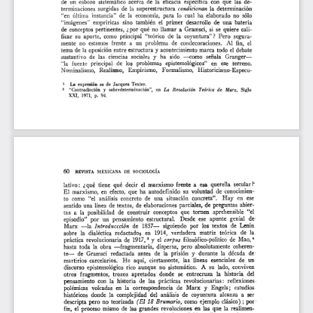
l
a
r
t
í
c
u
l
o