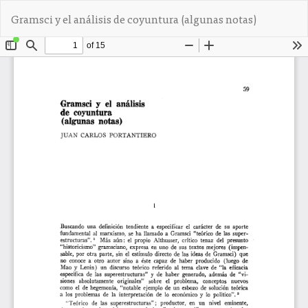
V
De
D
Gramsci y el análisis de coyuntura (algunas notas)
o
e
l
s
v
c
e
a
r
r
a
g
l
a
o
r
s
P
d
D
e
F
t
a
l
l
e
s
d
e