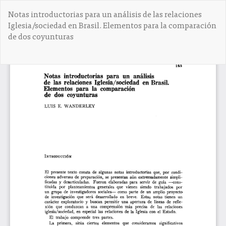
V
Notas introductorias para un análisis de las relaciones
o
Iglesia/sociedad en Brasil. Elementos para la comparación
l
de dos coyunturas
v
e
r
De
D
a
e
l
s
o
c
s
a
d
r
e
g
t
a
a
r
l
P
l
D
e
F
s
d
e