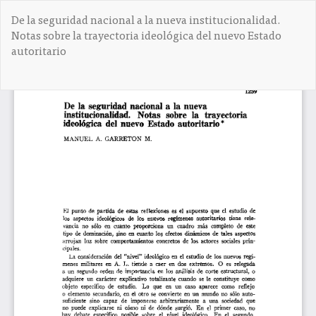
V
De la seguridad nacional a la nueva institucionalidad.
o
Notas sobre la trayectoria ideológica del nuevo Estado
l
autoritario
v
e
r
De
D
a
e
l
s
o
c
s
a
d
r
e
g
t
a
a
r
l
P
l
D
e
F
s
d
e