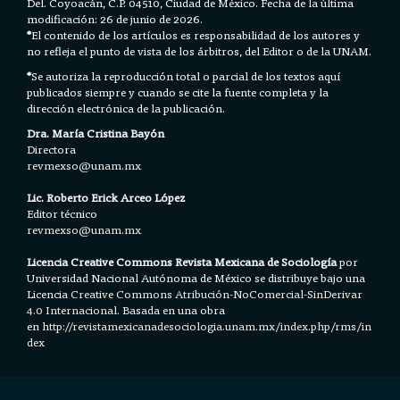
Del. Coyoacán, C.P. 04510, Ciudad de México. Fecha de la última
modificación: 26 de junio de 2026.
*
El contenido de los artículos es responsabilidad de los autores y
no refleja el punto de vista de los árbitros, del Editor o de la UNAM.
*
Se autoriza la reproducción total o parcial de los textos aquí
publicados siempre y cuando se cite la fuente completa y la
dirección electrónica de la publicación.
Dra. María Cristina Bayón
Directora
revmexso@unam.mx
Lic. Roberto Erick Arceo López
Editor técnico
revmexso@unam.mx
Licencia Creative Commons Revista Mexicana de Sociología
por
Universidad Nacional Autónoma de México se distribuye bajo una
Licencia
Creative Commons Atribución-NoComercial-SinDerivar
4.0 Internacional.
Basada en una obra
en h
ttp://revistamexicanadesociologia.unam.mx/index.php/rms/in
dex