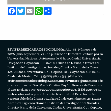
F
T
E
W
S
a
w
m
h
h
c
i
a
a
a
e
t
i
t
r
b
t
l
s
e
o
e
A
o
r
p
k
p
REVISTA MEXICANA DE SOCIOLOGÍA
, Año. 88, Número 3 de
2026 (julio-septiembre) es una publicación trimestral editada por la
Universidad Nacional Autónoma de México, Ciudad Universitaria,
Delegación Coyoacán, C.P. 04510, Ciudad de México, a través del
Instituto de Investigaciones Sociales, Circuito Mario de la Cueva
s/n, Ciudad Universitaria, Col. Copilco, Del. Coyoacán, C.P. 04510,
Ciudad de México, Tel. (55)56654817 y (55)56227400,
revistamexicanadesociologia.unam.mx
,
revmexso@unam.mx
Edit
ora responsable: Dra. María Cristina Bayón. Reserva de Derechos
al uso Exclusivo No.
04-2021-051913301600-203
,
ISSN 2594-0651
,
ambos otorgados por el Instituto Nacional del Derecho de Autor.
Responsable de la última actualización de este número: Lic. María
Antonieta Figueroa Gómez. Instituto de Investigaciones Sociales,
Circuito Mario de la Cueva s/n, Ciudad Universitaria, Col. Copilco,