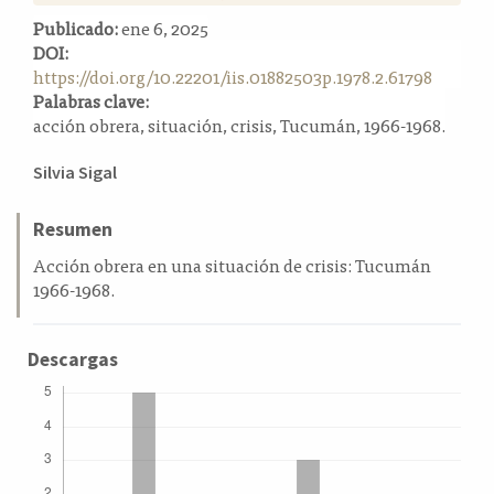
a
Publicado:
ene 6, 2025
l
DOI:
a
https://doi.org/10.22201/iis.01882503p.1978.2.61798
t
Palabras clave:
e
acción obrera, situación, crisis, Tucumán, 1966-1968.
r
a
Contenido
Silvia Sigal
l
principal
del
Resumen
artículo
Acción obrera en una situación de crisis: Tucumán
1966-1968.
Descargas