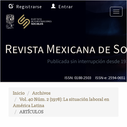
N
Registrarse
Entrar
a
Togg
v
navig
e
g
a
c
i
ó
n
p
r
i
ISSN: 0188-2503
ISSN-e: 2594-0651
n
c
Inicio
Archivos
i
Vol. 40 Núm. 2 (1978): La situación laboral en
p
América Latina
a
ARTÍCULOS
l
C