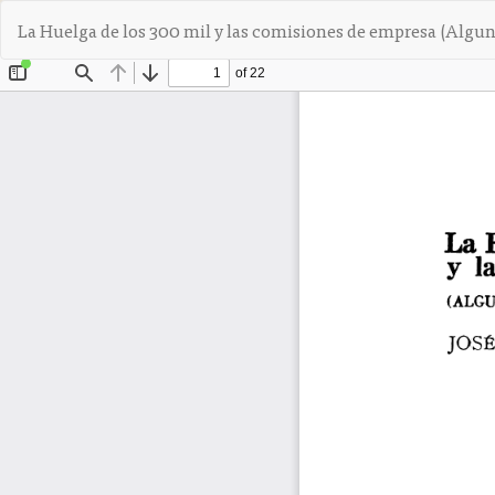
V
La Huelga de los 300 mil y las comisiones de empresa (Alguna
o
l
v
e
r
a
l
o
s
d
e
t
a
l
l
e
s
d
e