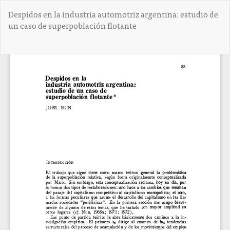
V
Despidos en la industria automotriz argentina: estudio de
o
un caso de superpoblación flotante
l
v
e
De
D
r
e
a
s
l
c
o
a
s
r
d
g
e
a
t
r
a
P
l
D
l
F
e
s
d
e