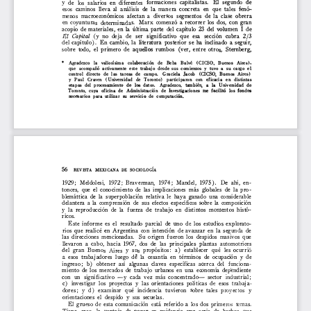
l
a
r
t
í
c
u
l
o