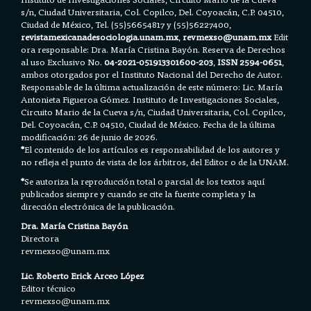
s/n, Ciudad Universitaria, Col. Copilco, Del. Coyoacán, C.P. 04510,
Ciudad de México, Tel. (55)56654817 y (55)56227400,
revistamexicanadesociologia.unam.mx
,
revmexso@unam.mx
Edit
ora responsable: Dra. María Cristina Bayón. Reserva de Derechos
al uso Exclusivo No.
04-2021-051913301600-203
,
ISSN 2594-0651
,
ambos otorgados por el Instituto Nacional del Derecho de Autor.
Responsable de la última actualización de este número: Lic. María
Antonieta Figueroa Gómez. Instituto de Investigaciones Sociales,
Circuito Mario de la Cueva s/n, Ciudad Universitaria, Col. Copilco,
Del. Coyoacán, C.P. 04510, Ciudad de México. Fecha de la última
modificación: 26 de junio de 2026.
*
El contenido de los artículos es responsabilidad de los autores y
no refleja el punto de vista de los árbitros, del Editor o de la UNAM.
*
Se autoriza la reproducción total o parcial de los textos aquí
publicados siempre y cuando se cite la fuente completa y la
dirección electrónica de la publicación.
Dra. María Cristina Bayón
Directora
revmexso@unam.mx
Lic. Roberto Erick Arceo López
Editor técnico
revmexso@unam.mx