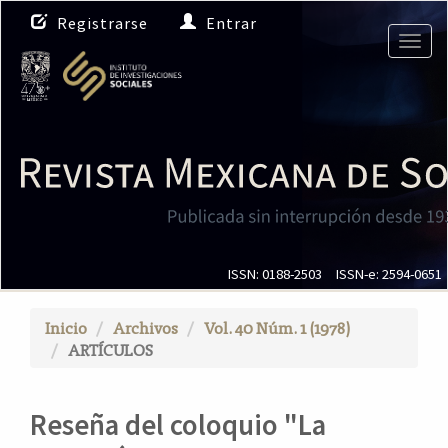
N
Registrarse
Entrar
a
Togg
v
navig
e
g
a
c
i
ó
n
p
r
i
ISSN: 0188-2503
ISSN-e: 2594-0651
n
c
Inicio
Archivos
Vol. 40 Núm. 1 (1978)
i
ARTÍCULOS
p
a
l
Reseña del coloquio "La
C