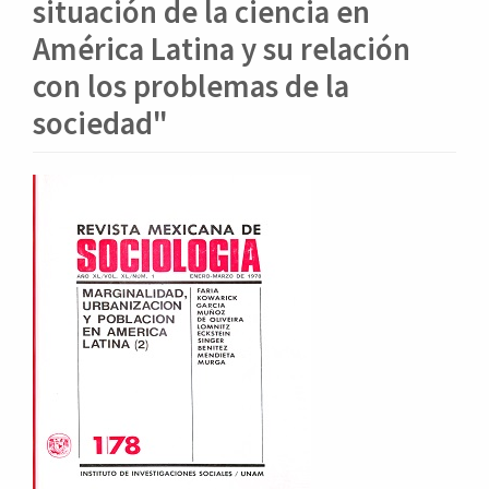
o
situación de la ciencia en
n
América Latina y su relación
t
e
con los problemas de la
n
sociedad"
i
d
o
Barra
p
lateral
r
i
del
n
artículo
c
i
p
a
l
B
a
r
r