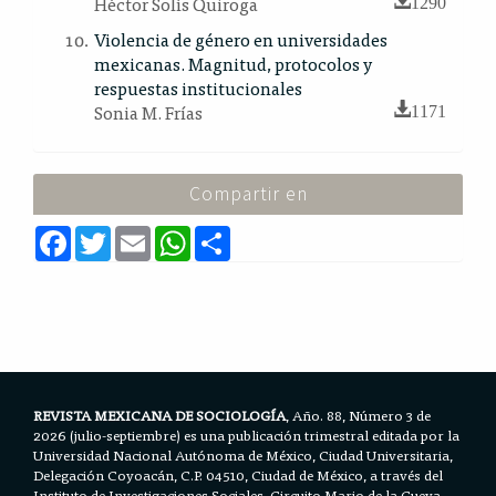
Héctor Solís Quiroga
1290
Violencia de género en universidades
mexicanas. Magnitud, protocolos y
respuestas institucionales
Sonia M. Frías
1171
Compartir en
F
T
E
W
S
a
w
m
h
h
c
i
a
a
a
e
t
i
t
r
b
t
l
s
e
o
e
A
o
r
p
k
p
REVISTA MEXICANA DE SOCIOLOGÍA
, Año. 88, Número 3 de
2026 (julio-septiembre) es una publicación trimestral editada por la
Universidad Nacional Autónoma de México, Ciudad Universitaria,
Delegación Coyoacán, C.P. 04510, Ciudad de México, a través del
Instituto de Investigaciones Sociales, Circuito Mario de la Cueva