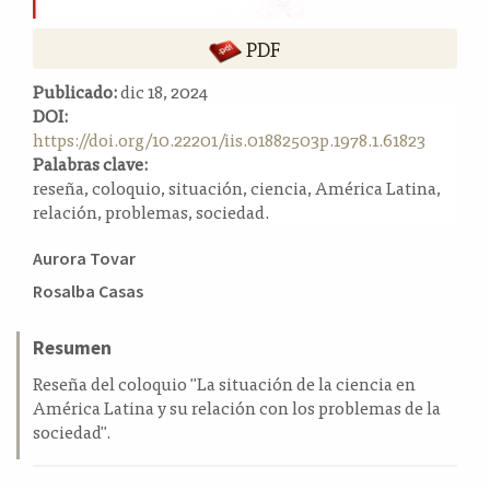
a
l
PDF
a
t
Publicado:
dic 18, 2024
e
DOI:
r
https://doi.org/10.22201/iis.01882503p.1978.1.61823
a
Palabras clave:
l
reseña, coloquio, situación, ciencia, América Latina,
relación, problemas, sociedad.
Contenido
Aurora Tovar
principal
Rosalba Casas
del
artículo
Resumen
Reseña del coloquio "La situación de la ciencia en
América Latina y su relación con los problemas de la
sociedad".