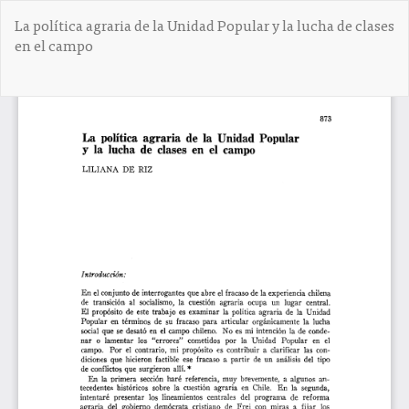
V
La política agraria de la Unidad Popular y la lucha de clases
o
en el campo
l
v
e
De
D
r
e
a
s
l
c
o
a
s
r
d
g
e
a
t
r
a
P
l
D
l
F
e
s
d
e