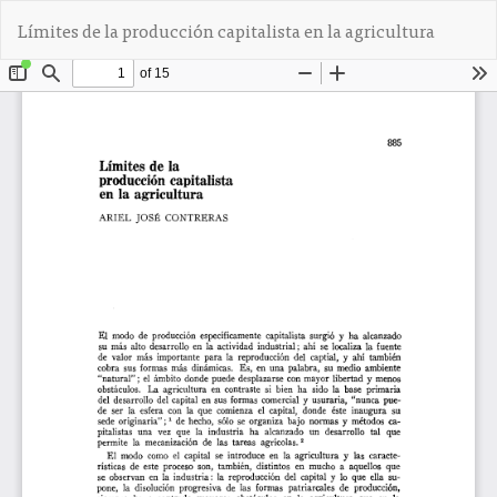
V
De
D
Límites de la producción capitalista en la agricultura
o
e
l
s
v
c
e
a
r
r
a
g
l
a
o
r
s
P
d
D
e
F
t
a
l
l
e
s
d
e