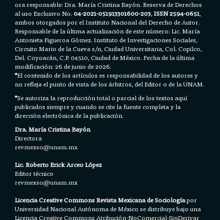
ora responsable: Dra. María Cristina Bayón. Reserva de Derechos
al uso Exclusivo No.
04-2021-051913301600-203
,
ISSN 2594-0651
,
ambos otorgados por el Instituto Nacional del Derecho de Autor.
Responsable de la última actualización de este número: Lic. María
Antonieta Figueroa Gómez. Instituto de Investigaciones Sociales,
Circuito Mario de la Cueva s/n, Ciudad Universitaria, Col. Copilco,
Del. Coyoacán, C.P. 04510, Ciudad de México. Fecha de la última
modificación: 26 de junio de 2026.
*
El contenido de los artículos es responsabilidad de los autores y
no refleja el punto de vista de los árbitros, del Editor o de la UNAM.
*
Se autoriza la reproducción total o parcial de los textos aquí
publicados siempre y cuando se cite la fuente completa y la
dirección electrónica de la publicación.
Dra. María Cristina Bayón
Directora
revmexso@unam.mx
Lic. Roberto Erick Arceo López
Editor técnico
revmexso@unam.mx
Licencia Creative Commons Revista Mexicana de Sociología
por
Universidad Nacional Autónoma de México se distribuye bajo una
Licencia
Creative Commons Atribución-NoComercial-SinDerivar