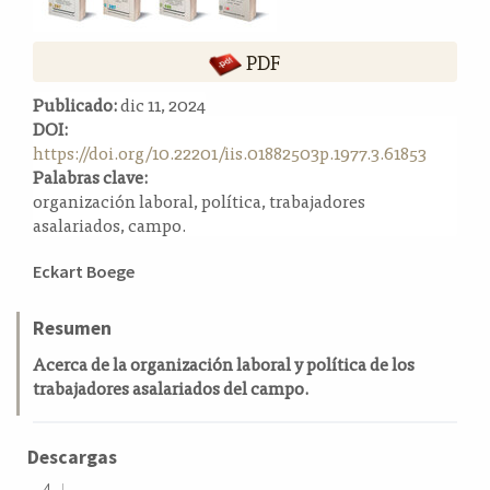
a
l
PDF
a
t
Publicado:
dic 11, 2024
e
DOI:
r
https://doi.org/10.22201/iis.01882503p.1977.3.61853
a
Palabras clave:
l
organización laboral, política, trabajadores
asalariados, campo.
Contenido
Eckart Boege
principal
del
Resumen
artículo
Acerca de la organización laboral y política de los
trabajadores asalariados del campo.
Descargas