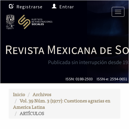
N
Registrarse
Entrar
a
Togg
v
navig
e
g
a
c
i
ó
n
p
r
i
ISSN: 0188-2503
ISSN-e: 2594-0651
n
c
Inicio
Archivos
i
Vol. 39 Núm. 3 (1977): Cuestiones agrarias en
p
America Latina
a
ARTÍCULOS
l
C