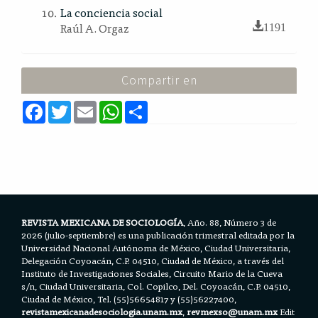
La conciencia social
Raúl A. Orgaz
1191
Compartir en
F
T
E
W
S
a
w
m
h
h
c
i
a
a
a
e
t
i
t
r
b
t
l
s
e
o
e
A
o
r
p
k
p
REVISTA MEXICANA DE SOCIOLOGÍA
, Año. 88, Número 3 de
2026 (julio-septiembre) es una publicación trimestral editada por la
Universidad Nacional Autónoma de México, Ciudad Universitaria,
Delegación Coyoacán, C.P. 04510, Ciudad de México, a través del
Instituto de Investigaciones Sociales, Circuito Mario de la Cueva
s/n, Ciudad Universitaria, Col. Copilco, Del. Coyoacán, C.P. 04510,
Ciudad de México, Tel. (55)56654817 y (55)56227400,
revistamexicanadesociologia.unam.mx
,
revmexso@unam.mx
Edit