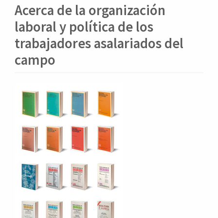
o
Acerca de la organización
n
t
laboral y política de los
e
trabajadores asalariados del
n
i
campo
d
o
p
Barra
r
lateral
i
del
n
artículo
c
i
p
a
l
B
a
r
r