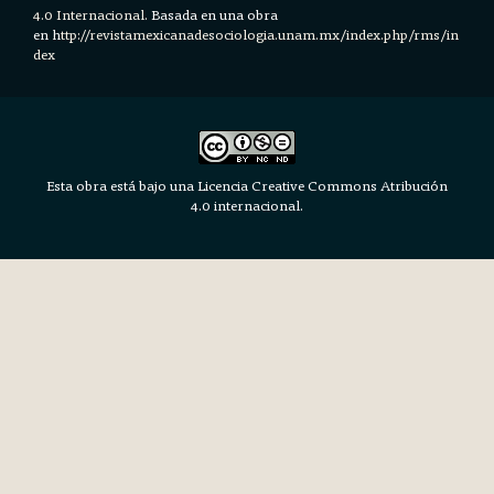
4.0 Internacional.
Basada en una obra
en h
ttp://revistamexicanadesociologia.unam.mx/index.php/rms/in
dex
Esta obra está bajo una Licencia Creative Commons Atribución
4.0 internacional.