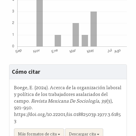
Detalles
Cómo citar
del
artículo
Boege, E. (2024). Acerca de la organización laboral
y política de los trabajadores asalariados del
campo.
Revista Mexicana De Sociología
,
39
(3),
921–950.
https://doi.org/10.22201/iis.01882503p.1977.3.6185
3
Más formatos de cita
Descargar cita