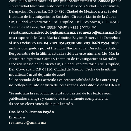
2026 (julio-septiembre) es una publicación trimestral editada por la
Universidad Nacional Autónoma de México, Ciudad Universitaria,
Delegación Coyoacán, C.P. 04510, Ciudad de México, a través del
Instituto de Investigaciones Sociales, Circuito Mario de la Cueva
s/n, Ciudad Universitaria, Col. Copilco, Del. Coyoacán, C.P. 04510,
Ciudad de México, Tel. (55)56654817 y (55)56227400,
revistamexicanadesociologia.unam.mx
,
revmexso@unam.mx
Edit
ora responsable: Dra. María Cristina Bayón. Reserva de Derechos
al uso Exclusivo No.
04-2021-051913301600-203
,
ISSN 2594-0651
,
ambos otorgados por el Instituto Nacional del Derecho de Autor.
Responsable de la última actualización de este número: Lic. María
Antonieta Figueroa Gómez. Instituto de Investigaciones Sociales,
Circuito Mario de la Cueva s/n, Ciudad Universitaria, Col. Copilco,
Del. Coyoacán, C.P. 04510, Ciudad de México. Fecha de la última
modificación: 26 de junio de 2026.
*
El contenido de los artículos es responsabilidad de los autores y
no refleja el punto de vista de los árbitros, del Editor o de la UNAM.
*
Se autoriza la reproducción total o parcial de los textos aquí
publicados siempre y cuando se cite la fuente completa y la
dirección electrónica de la publicación.
Dra. María Cristina Bayón
Directora
revmexso@unam.mx