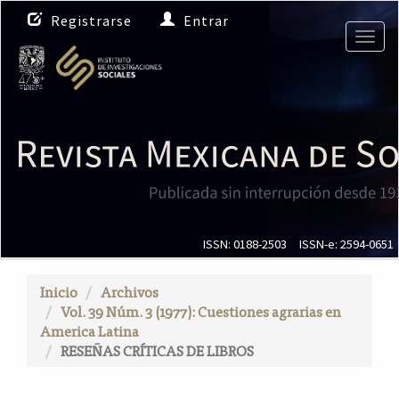
N
Registrarse
Entrar
a
Togg
v
navig
e
g
a
c
i
ó
n
p
r
i
ISSN: 0188-2503
ISSN-e: 2594-0651
n
c
Inicio
Archivos
i
Vol. 39 Núm. 3 (1977): Cuestiones agrarias en
p
America Latina
a
RESEÑAS CRÍTICAS DE LIBROS
l
C