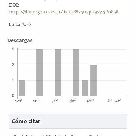
DOI:
a
https://doi.org/10.22201/iis.01882503p.1977.3.61858
l
a
Contenido
t
Luisa Paré
e
principal
r
del
Descargas
a
artículo
l
Detalles
Cómo citar
del
artículo