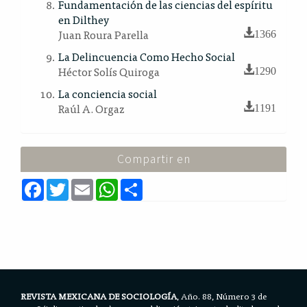
Fundamentación de las ciencias del espíritu
en Dilthey
Juan Roura Parella
1366
La Delincuencia Como Hecho Social
Héctor Solís Quiroga
1290
La conciencia social
Raúl A. Orgaz
1191
Compartir en
F
T
E
W
S
a
w
m
h
h
c
i
a
a
a
e
t
i
t
r
b
t
l
s
e
o
e
A
o
r
p
k
p
REVISTA MEXICANA DE SOCIOLOGÍA
, Año. 88, Número 3 de