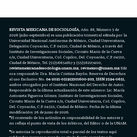
o
e
A
o
r
p
k
p
REVISTA MEXICANA DE SOCIOLOGÍA
, Año. 88, Número 3 de
2026 (julio-septiembre) es una publicación trimestral editada por la
Universidad Nacional Autónoma de México, Ciudad Universitaria,
Delegación Coyoacán, C.P. 04510, Ciudad de México, a través del
Instituto de Investigaciones Sociales, Circuito Mario de la Cueva
s/n, Ciudad Universitaria, Col. Copilco, Del. Coyoacán, C.P. 04510,
Ciudad de México, Tel. (55)56654817 y (55)56227400,
revistamexicanadesociologia.unam.mx
,
revmexso@unam.mx
Edit
ora responsable: Dra. María Cristina Bayón. Reserva de Derechos
al uso Exclusivo No.
04-2021-051913301600-203
,
ISSN 2594-0651
,
ambos otorgados por el Instituto Nacional del Derecho de Autor.
Responsable de la última actualización de este número: Lic. María
Antonieta Figueroa Gómez. Instituto de Investigaciones Sociales,
Circuito Mario de la Cueva s/n, Ciudad Universitaria, Col. Copilco,
Del. Coyoacán, C.P. 04510, Ciudad de México. Fecha de la última
modificación: 26 de junio de 2026.
*
El contenido de los artículos es responsabilidad de los autores y
no refleja el punto de vista de los árbitros, del Editor o de la UNAM.
*
Se autoriza la reproducción total o parcial de los textos aquí
publicados siempre y cuando se cite la fuente completa y la