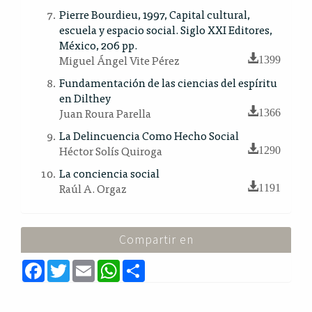
Pierre Bourdieu, 1997, Capital cultural,
escuela y espacio social. Siglo XXI Editores,
México, 206 pp.
Miguel Ángel Vite Pérez
1399
Fundamentación de las ciencias del espíritu
en Dilthey
Juan Roura Parella
1366
La Delincuencia Como Hecho Social
Héctor Solís Quiroga
1290
La conciencia social
Raúl A. Orgaz
1191
Compartir en
F
T
E
W
S
a
w
m
h
h
c
i
a
a
a
e
t
i
t
r
b
t
l
s
e