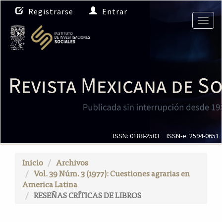
N
Registrarse
Entrar
a
Togg
v
navig
e
g
a
c
i
ó
n
p
r
i
ISSN: 0188-2503
ISSN-e: 2594-0651
n
c
Inicio
Archivos
i
Vol. 39 Núm. 3 (1977): Cuestiones agrarias en
p
America Latina
a
RESEÑAS CRÍTICAS DE LIBROS
l
C