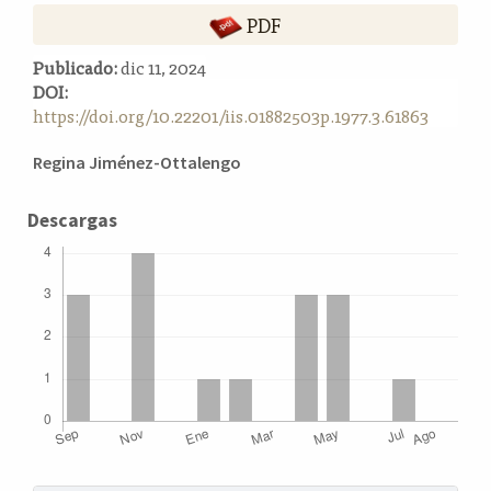
a
PDF
l
a
Publicado:
dic 11, 2024
t
DOI:
e
https://doi.org/10.22201/iis.01882503p.1977.3.61863
r
Contenido
a
Regina Jiménez-Ottalengo
l
principal
del
Descargas
artículo