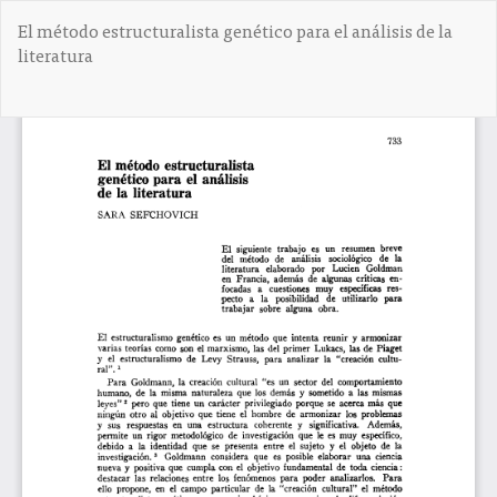
V
El método estructuralista genético para el análisis de la
o
literatura
l
v
e
De
D
r
e
a
s
l
c
o
a
s
r
d
g
e
a
t
r
a
P
l
D
l
F
e
s
d
e