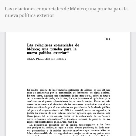
V
Las relaciones comerciales de México; una prueba para la
o
nueva política exterior
l
v
e
De
D
r
e
a
s
l
c
o
a
s
r
d
g
e
a
t
r
a
P
l
D
l
F
e
s
d
e