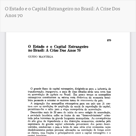
V
O Estado e o Capital Estrangeiro no Brasil: A Crise Dos
o
Anos 70
l
v
e
De
D
r
e
a
s
l
c
o
a
s
r
d
g
e
a
t
r
a
P
l
D
l
F
e
s
d
e