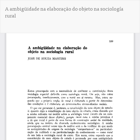
V
A ambigüidade na elaboração do objeto na sociología
o
rural
l
v
e
De
D
r
e
a
s
l
c
o
a
s
r
d
g
e
a
t
r
a
P
l
D
l
F
e
s
d
e