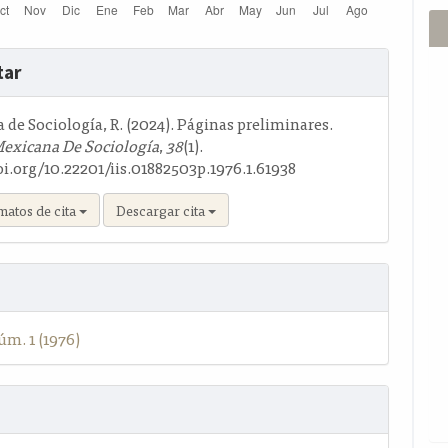
s
tar
o
de Sociología, R. (2024). Páginas preliminares.
Mexicana De Sociología
,
38
(1).
oi.org/10.22201/iis.01882503p.1976.1.61938
matos de cita
Descargar cita
úm. 1 (1976)