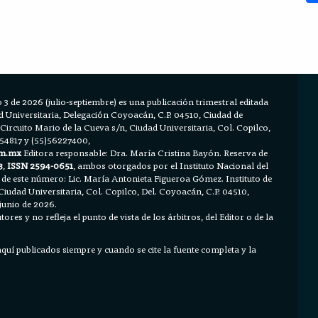
 3 de 2026 (julio-septiembre) es una publicación trimestral editada
Universitaria, Delegación Coyoacán, C.P. 04510, Ciudad de
 Circuito Mario de la Cueva s/n, Ciudad Universitaria, Col. Copilco,
654817 y (55)56227400,
m.mx
Editora responsable: Dra. María Cristina Bayón. Reserva de
3
,
ISSN 2594-0651
, ambos otorgados por el Instituto Nacional del
 de este número: Lic. María Antonieta Figueroa Gómez. Instituto de
Ciudad Universitaria, Col. Copilco, Del. Coyoacán, C.P. 04510,
junio de 2026.
ores y no refleja el punto de vista de los árbitros, del Editor o de la
 aquí publicados siempre y cuando se cite la fuente completa y la