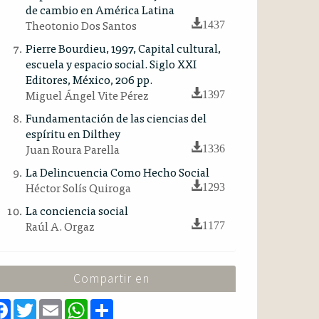
de cambio en América Latina
Theotonio Dos Santos
1437
Pierre Bourdieu, 1997, Capital cultural,
escuela y espacio social. Siglo XXI
Editores, México, 206 pp.
Miguel Ángel Vite Pérez
1397
Fundamentación de las ciencias del
espíritu en Dilthey
Juan Roura Parella
1336
La Delincuencia Como Hecho Social
Héctor Solís Quiroga
1293
La conciencia social
Raúl A. Orgaz
1177
Compartir en
F
T
E
W
S
a
w
m
h
h