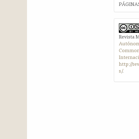
PÁGINAS
Revista 
Autónom
Commons 
Internac
http://r
s/
.