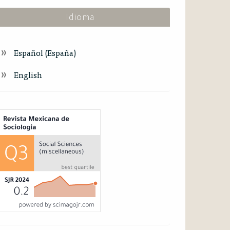
Idioma
Español (España)
English
ndex