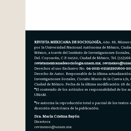
REVISTA MEXICANA DE SOCIOLOGÍA
, Año. 88, Número
por la Universidad Nacional Autónoma de México, Ciudad 
México, a través del Instituto de Investigaciones Sociales,
Del. Coyoacán, C.P. 04510, Ciudad de México, Tel. (55)56
revistamexicanadesociologia.unam.mx
,
revmexso@una
Derechos al uso Exclusivo No.
04-2021-051913301600-20
Derecho de Autor. Responsable de la última actualización
Investigaciones Sociales, Circuito Mario de la Cueva s/n, 
Ciudad de México. Fecha de la última modificación: 26 de 
*
El contenido de los artículos es responsabilidad de los aut
UNAM.
*
Se autoriza la reproducción total o parcial de los textos
dirección electrónica de la publicación.
Dra. María Cristina Bayón
Directora
revmexso@unam.mx