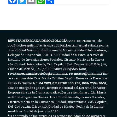
a
w
m
h
h
c
i
a
a
a
e
t
i
t
r
b
t
l
s
e
o
e
A
o
r
p
k
p
REVISTA MEXICANA DE SOCIOLOGÍA
, Año. 88, Número 3 de
2026 (julio-septiembre) es una publicación trimestral editada por la
Universidad Nacional Autónoma de México, Ciudad Universitaria,
Delegación Coyoacán, C.P. 04510, Ciudad de México, a través del
Instituto de Investigaciones Sociales, Circuito Mario de la Cueva
s/n, Ciudad Universitaria, Col. Copilco, Del. Coyoacán, C.P. 04510,
Ciudad de México, Tel. (55)56654817 y (55)56227400,
revistamexicanadesociologia.unam.mx
,
revmexso@unam.mx
Edit
ora responsable: Dra. María Cristina Bayón. Reserva de Derechos
al uso Exclusivo No.
04-2021-051913301600-203
,
ISSN 2594-0651
,
ambos otorgados por el Instituto Nacional del Derecho de Autor.
Responsable de la última actualización de este número: Lic. María
Antonieta Figueroa Gómez. Instituto de Investigaciones Sociales,
Circuito Mario de la Cueva s/n, Ciudad Universitaria, Col. Copilco,
Del. Coyoacán, C.P. 04510, Ciudad de México. Fecha de la última
modificación: 26 de junio de 2026.
*
El contenido de los artículos es responsabilidad de los autores y