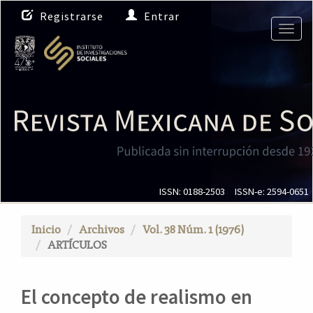
N
Registrarse
Entrar
a
Togg
v
navig
e
g
a
c
i
ó
n
p
r
i
ISSN: 0188-2503
ISSN-e: 2594-0651
n
c
Inicio
Archivos
Vol. 38 Núm. 1 (1976)
i
ARTÍCULOS
p
a
l
El concepto de realismo en
C