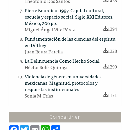
Theotonio Dos Santos
1435
Pierre Bourdieu, 1997, Capital cultural,
escuela y espacio social. Siglo XXI Editores,
México, 206 pp.
Miguel Ángel Vite Pérez
1394
Fundamentación de las ciencias del espíritu
en Dilthey
Juan Roura Parella
1328
La Delincuencia Como Hecho Social
Héctor Solís Quiroga
1290
Violencia de género en universidades
mexicanas. Magnitud, protocolos y
respuestas institucionales
Sonia M. Frías
1171
Compartir en
F
T
E
W
S