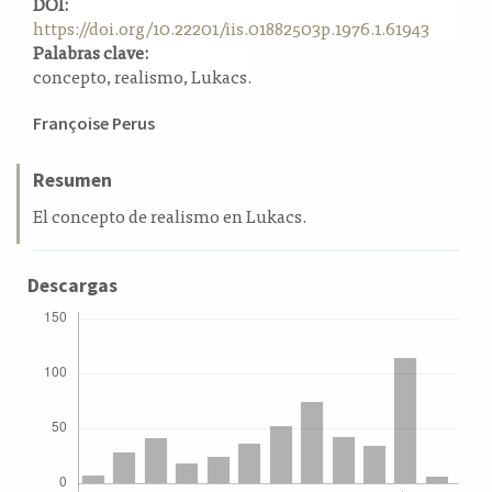
DOI:
a
https://doi.org/10.22201/iis.01882503p.1976.1.61943
l
Palabras clave:
a
concepto, realismo, Lukacs.
t
e
Contenido
Françoise Perus
r
principal
a
del
Resumen
l
artículo
El concepto de realismo en Lukacs.
Descargas