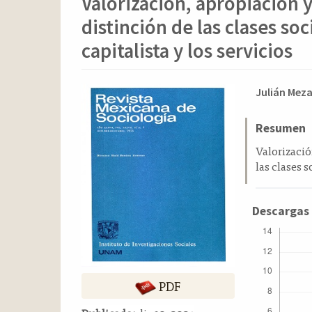
Valorización, apropiación 
o
n
distinción de las clases so
t
e
capitalista y los servicios
n
i
Barra
Conten
d
Julián Mez
o
lateral
principa
p
del
del
Resumen
r
artículo
artícul
Valorizació
i
las clases s
n
c
i
Descargas
p
a
l
B
a
PDF
r
r