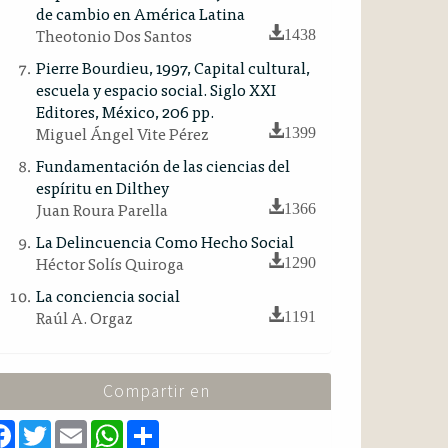
de cambio en América Latina
Theotonio Dos Santos
1438
Pierre Bourdieu, 1997, Capital cultural,
escuela y espacio social. Siglo XXI
Editores, México, 206 pp.
Miguel Ángel Vite Pérez
1399
Fundamentación de las ciencias del
espíritu en Dilthey
Juan Roura Parella
1366
La Delincuencia Como Hecho Social
Héctor Solís Quiroga
1290
La conciencia social
Raúl A. Orgaz
1191
Compartir en
F
T
E
W
S
a
w
m
h
h