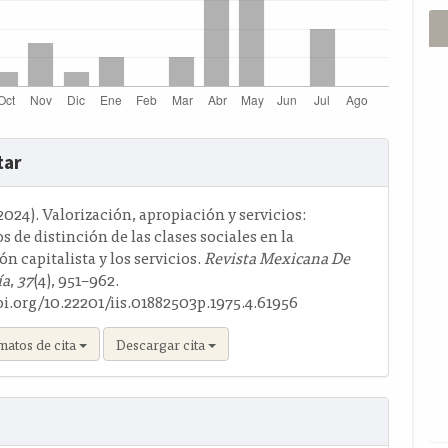
s
tar
o
(2024). Valorización, apropiación y servicios:
 de distinción de las clases sociales en la
n capitalista y los servicios.
Revista Mexicana De
ía
,
37
(4), 951–962.
oi.org/10.22201/iis.01882503p.1975.4.61956
matos de cita
Descargar cita