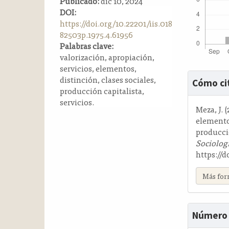
Publicado:
dic 10, 2024
a
DOI:
l
https://doi.org/10.22201/iis.018
a
82503p.1975.4.61956
t
Palabras clave:
e
valorización, apropiación,
r
servicios, elementos,
Detalle
a
distinción, clases sociales,
Cómo ci
l
del
producción capitalista,
servicios.
artícul
Meza, J. 
elementos
producció
Sociolog
https://d
Más for
Número