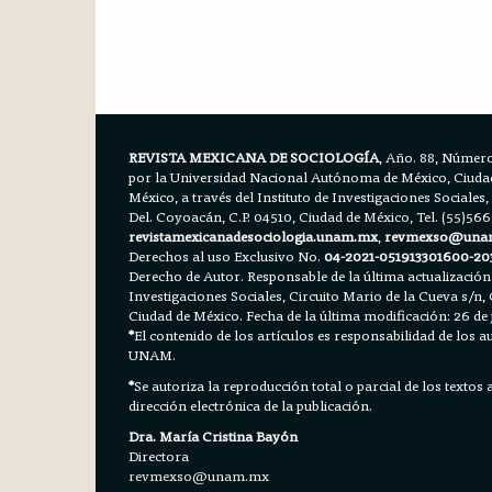
REVISTA MEXICANA DE SOCIOLOGÍA
, Año. 88, Número
por la Universidad Nacional Autónoma de México, Ciudad 
México, a través del Instituto de Investigaciones Sociales,
Del. Coyoacán, C.P. 04510, Ciudad de México, Tel. (55)56
revistamexicanadesociologia.unam.mx
,
revmexso@una
Derechos al uso Exclusivo No.
04-2021-051913301600-20
Derecho de Autor. Responsable de la última actualización
Investigaciones Sociales, Circuito Mario de la Cueva s/n, 
Ciudad de México. Fecha de la última modificación: 26 de 
*
El contenido de los artículos es responsabilidad de los aut
UNAM.
*
Se autoriza la reproducción total o parcial de los textos
dirección electrónica de la publicación.
Dra. María Cristina Bayón
Directora
revmexso@unam.mx