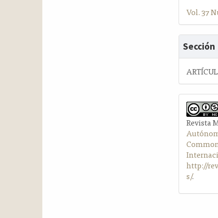
Vol. 37 N
Sección
ARTÍCU
Revista 
Autónom
Commons 
Internac
http://r
s/
.