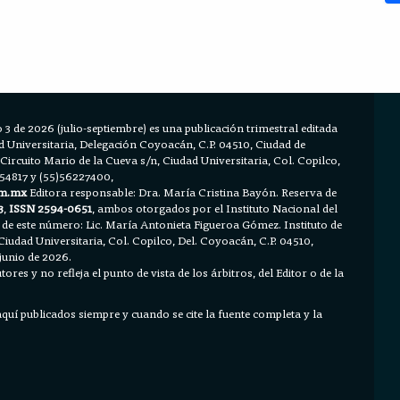
 3 de 2026 (julio-septiembre) es una publicación trimestral editada
Universitaria, Delegación Coyoacán, C.P. 04510, Ciudad de
 Circuito Mario de la Cueva s/n, Ciudad Universitaria, Col. Copilco,
654817 y (55)56227400,
m.mx
Editora responsable: Dra. María Cristina Bayón. Reserva de
3
,
ISSN 2594-0651
, ambos otorgados por el Instituto Nacional del
 de este número: Lic. María Antonieta Figueroa Gómez. Instituto de
Ciudad Universitaria, Col. Copilco, Del. Coyoacán, C.P. 04510,
junio de 2026.
ores y no refleja el punto de vista de los árbitros, del Editor o de la
 aquí publicados siempre y cuando se cite la fuente completa y la