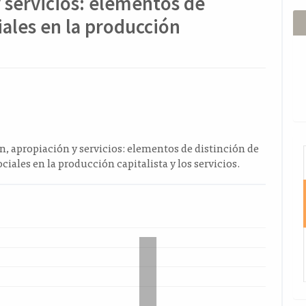
y servicios: elementos de
ciales en la producción
ido
a
l
o
n, apropiación y servicios: elementos de distinción de
I
ociales en la producción capitalista y los servicios.