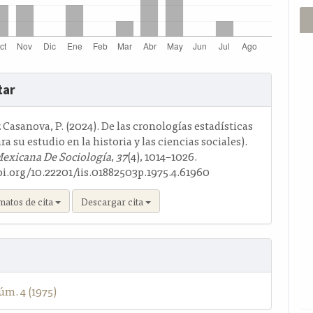
s
tar
o
Casanova, P. (2024). De las cronologías estadísticas
ra su estudio en la historia y las ciencias sociales).
Mexicana De Sociología
,
37
(4), 1014–1026.
oi.org/10.22201/iis.01882503p.1975.4.61960
matos de cita
Descargar cita
úm. 4 (1975)