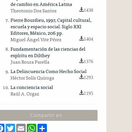
de cambio en América Latina
Theotonio Dos Santos
1438
Pierre Bourdieu, 1997, Capital cultural,
escuela y espacio social. Siglo XXI
Editores, México, 206 pp.
Miguel Ángel Vite Pérez
1404
Fundamentación de las ciencias del
espíritu en Dilthey
Juan Roura Parella
1376
La Delincuencia Como Hecho Social
Héctor Solís Quiroga
1293
La conciencia social
Raúl A. Orgaz
1195
Compartir en
F
T
E
W
S
a
w
m
h
h