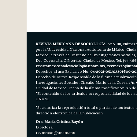
REVISTA MEXICANA DE SOCIOLOGÍA
, Año. 88, Número
por la Universidad Nacional Autónoma de México, Ciudad 
México, a través del Instituto de Investigaciones Sociales,
Del. Coyoacán, C.P. 04510, Ciudad de México, Tel. (55)56
revistamexicanadesociologia.unam.mx
,
revmexso@una
Derechos al uso Exclusivo No.
04-2021-051913301600-20
Derecho de Autor. Responsable de la última actualización
Investigaciones Sociales, Circuito Mario de la Cueva s/n, 
Ciudad de México. Fecha de la última modificación: 26 de 
*
El contenido de los artículos es responsabilidad de los aut
UNAM.
*
Se autoriza la reproducción total o parcial de los textos
dirección electrónica de la publicación.
Dra. María Cristina Bayón
Directora
revmexso@unam.mx