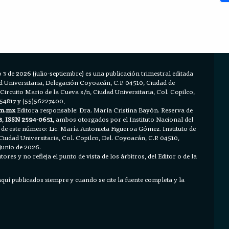
 3 de 2026 (julio-septiembre) es una publicación trimestral editada
Universitaria, Delegación Coyoacán, C.P. 04510, Ciudad de
 Circuito Mario de la Cueva s/n, Ciudad Universitaria, Col. Copilco,
654817 y (55)56227400,
m.mx
Editora responsable: Dra. María Cristina Bayón. Reserva de
3
,
ISSN 2594-0651
, ambos otorgados por el Instituto Nacional del
 de este número: Lic. María Antonieta Figueroa Gómez. Instituto de
Ciudad Universitaria, Col. Copilco, Del. Coyoacán, C.P. 04510,
junio de 2026.
ores y no refleja el punto de vista de los árbitros, del Editor o de la
 aquí publicados siempre y cuando se cite la fuente completa y la