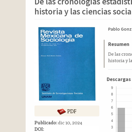
De las cronologías estadíst
o
n
historia y las ciencias socia
t
e
n
Barra
Conten
Pablo Gonz
i
lateral
principa
d
del
del
Resumen
o
p
artículo
artícul
De las cron
r
historia y l
i
n
c
Descargas
i
p
a
l
PDF
B
a
Publicado:
dic 10, 2024
r
DOI:
r