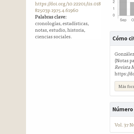
https://doi.org/10.22201/iis.018
a
82503p.1975.4.61960
l
Palabras clave:
a
cronologías, estadísticas,
t
notas, estudio, historia,
e
Detalle
ciencias sociales.
r
Cómo ci
del
a
artícul
l
González 
(Notas pa
Revista 
https://d
Más for
Número
Vol. 37 N