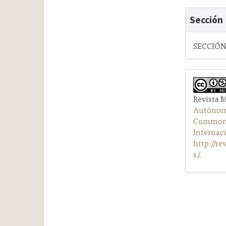
Sección
SECCIÓ
Revista 
Autónom
Commons 
Internac
http://r
s/
.