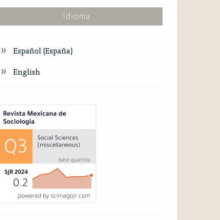
Idioma
Español (España)
English
ndex