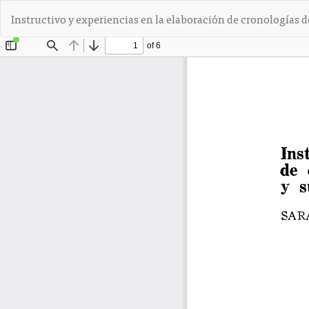
V
Instructivo y experiencias en la elaboración de cronologías d
o
l
v
e
r
a
l
o
s
d
e
t
a
l
l
e
s
d
e