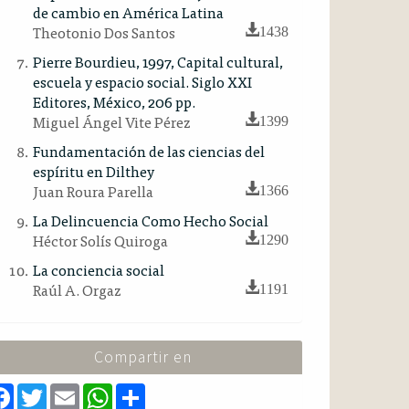
de cambio en América Latina
Theotonio Dos Santos
1438
Pierre Bourdieu, 1997, Capital cultural,
escuela y espacio social. Siglo XXI
Editores, México, 206 pp.
Miguel Ángel Vite Pérez
1399
Fundamentación de las ciencias del
espíritu en Dilthey
Juan Roura Parella
1366
La Delincuencia Como Hecho Social
Héctor Solís Quiroga
1290
La conciencia social
Raúl A. Orgaz
1191
Compartir en
F
T
E
W
S
a
w
m
h
h