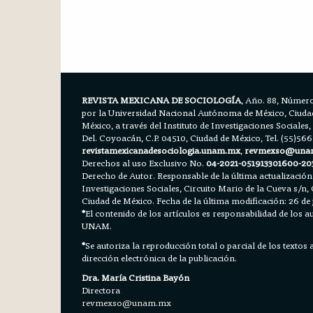
REVISTA MEXICANA DE SOCIOLOGÍA
, Año. 88, Número
por la Universidad Nacional Autónoma de México, Ciudad 
México, a través del Instituto de Investigaciones Sociales,
Del. Coyoacán, C.P. 04510, Ciudad de México, Tel. (55)56
revistamexicanadesociologia.unam.mx
,
revmexso@una
Derechos al uso Exclusivo No.
04-2021-051913301600-20
Derecho de Autor. Responsable de la última actualización
Investigaciones Sociales, Circuito Mario de la Cueva s/n, 
Ciudad de México. Fecha de la última modificación: 26 de 
*
El contenido de los artículos es responsabilidad de los aut
UNAM.
*
Se autoriza la reproducción total o parcial de los textos
dirección electrónica de la publicación.
Dra. María Cristina Bayón
Directora
revmexso@unam.mx