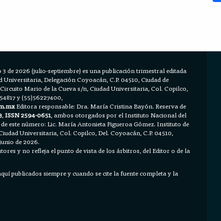
 3 de 2026 (julio-septiembre) es una publicación trimestral editada
Universitaria, Delegación Coyoacán, C.P. 04510, Ciudad de
 Circuito Mario de la Cueva s/n, Ciudad Universitaria, Col. Copilco,
654817 y (55)56227400,
m.mx
Editora responsable: Dra. María Cristina Bayón. Reserva de
3
,
ISSN 2594-0651
, ambos otorgados por el Instituto Nacional del
 de este número: Lic. María Antonieta Figueroa Gómez. Instituto de
Ciudad Universitaria, Col. Copilco, Del. Coyoacán, C.P. 04510,
junio de 2026.
ores y no refleja el punto de vista de los árbitros, del Editor o de la
 aquí publicados siempre y cuando se cite la fuente completa y la