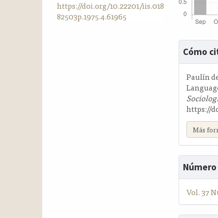
https://doi.org/10.22201/iis.018
a
82503p.1975.4.61965
l
a
t
Detalle
e
Cómo ci
del
r
artícul
a
Paulín de
l
Language
Sociolog
https://d
Más for
Número
Vol. 37 N