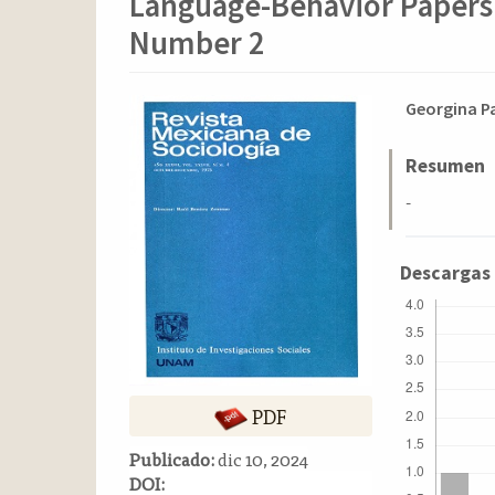
Language-Behavior Papers
o
n
Number 2
t
e
n
Barra
Conten
Georgina Pa
i
lateral
principa
d
del
del
Resumen
o
p
artículo
artícul
-
r
i
n
Descargas
c
i
p
a
l
PDF
B
a
Publicado:
dic 10, 2024
r
DOI:
r