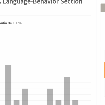
. Language-Behavior Section
ido
ulín de Siade
l
o
I