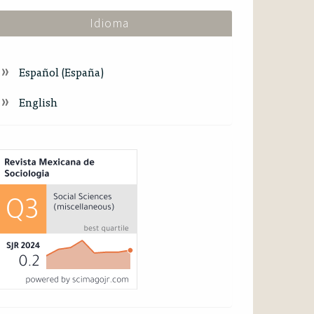
Idioma
Español (España)
English
ndex