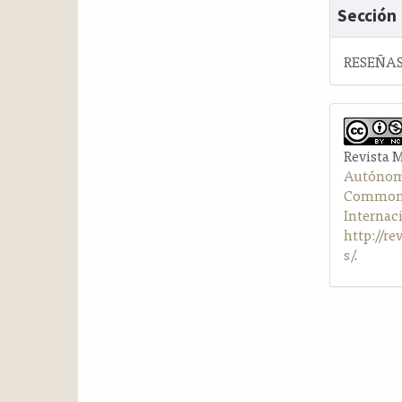
Sección
RESEÑAS
Revista 
Autónom
Commons 
Internac
http://r
s/
.