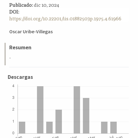
Publicado:
dic 10, 2024
a
DOI:
l
https://doi.org/10.22201/iis.01882503p.1975.4.61966
a
t
Contenido
e
Oscar Uribe-Villegas
r
principal
a
del
Resumen
l
artículo
-
Descargas