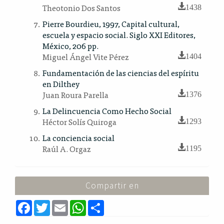
Theotonio Dos Santos
1438
Pierre Bourdieu, 1997, Capital cultural,
escuela y espacio social. Siglo XXI Editores,
México, 206 pp.
Miguel Ángel Vite Pérez
1404
Fundamentación de las ciencias del espíritu
en Dilthey
Juan Roura Parella
1376
La Delincuencia Como Hecho Social
Héctor Solís Quiroga
1293
La conciencia social
Raúl A. Orgaz
1195
Compartir en
F
T
E
W
S
a
w
m
h
h
c
i
a
a
a