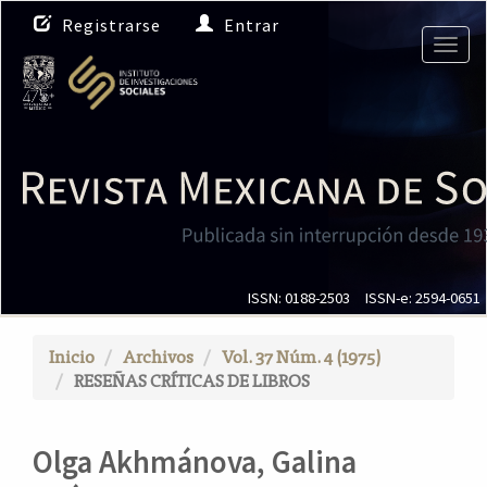
N
Registrarse
Entrar
a
Togg
v
navig
e
g
a
c
i
ó
n
p
r
i
ISSN: 0188-2503
ISSN-e: 2594-0651
n
c
Inicio
Archivos
Vol. 37 Núm. 4 (1975)
i
RESEÑAS CRÍTICAS DE LIBROS
p
a
l
Olga Akhmánova, Galina
C