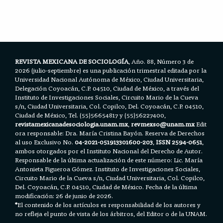
e
t
i
t
r
b
t
l
s
e
o
e
A
o
r
p
k
p
REVISTA MEXICANA DE SOCIOLOGÍA
, Año. 88, Número 3 de
2026 (julio-septiembre) es una publicación trimestral editada por la
Universidad Nacional Autónoma de México, Ciudad Universitaria,
Delegación Coyoacán, C.P. 04510, Ciudad de México, a través del
Instituto de Investigaciones Sociales, Circuito Mario de la Cueva
s/n, Ciudad Universitaria, Col. Copilco, Del. Coyoacán, C.P. 04510,
Ciudad de México, Tel. (55)56654817 y (55)56227400,
revistamexicanadesociologia.unam.mx
,
revmexso@unam.mx
Edit
ora responsable: Dra. María Cristina Bayón. Reserva de Derechos
al uso Exclusivo No.
04-2021-051913301600-203
,
ISSN 2594-0651
,
ambos otorgados por el Instituto Nacional del Derecho de Autor.
Responsable de la última actualización de este número: Lic. María
Antonieta Figueroa Gómez. Instituto de Investigaciones Sociales,
Circuito Mario de la Cueva s/n, Ciudad Universitaria, Col. Copilco,
Del. Coyoacán, C.P. 04510, Ciudad de México. Fecha de la última
modificación: 26 de junio de 2026.
*
El contenido de los artículos es responsabilidad de los autores y
no refleja el punto de vista de los árbitros, del Editor o de la UNAM.