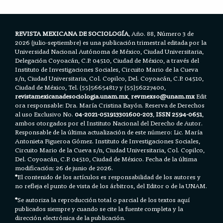
o
r
p
k
p
REVISTA MEXICANA DE SOCIOLOGÍA
, Año. 88, Número 3 de
2026 (julio-septiembre) es una publicación trimestral editada por la
Universidad Nacional Autónoma de México, Ciudad Universitaria,
Delegación Coyoacán, C.P. 04510, Ciudad de México, a través del
Instituto de Investigaciones Sociales, Circuito Mario de la Cueva
s/n, Ciudad Universitaria, Col. Copilco, Del. Coyoacán, C.P. 04510,
Ciudad de México, Tel. (55)56654817 y (55)56227400,
revistamexicanadesociologia.unam.mx
,
revmexso@unam.mx
Edit
ora responsable: Dra. María Cristina Bayón. Reserva de Derechos
al uso Exclusivo No.
04-2021-051913301600-203
,
ISSN 2594-0651
,
ambos otorgados por el Instituto Nacional del Derecho de Autor.
Responsable de la última actualización de este número: Lic. María
Antonieta Figueroa Gómez. Instituto de Investigaciones Sociales,
Circuito Mario de la Cueva s/n, Ciudad Universitaria, Col. Copilco,
Del. Coyoacán, C.P. 04510, Ciudad de México. Fecha de la última
modificación: 26 de junio de 2026.
*
El contenido de los artículos es responsabilidad de los autores y
no refleja el punto de vista de los árbitros, del Editor o de la UNAM.
*
Se autoriza la reproducción total o parcial de los textos aquí
publicados siempre y cuando se cite la fuente completa y la
dirección electrónica de la publicación.