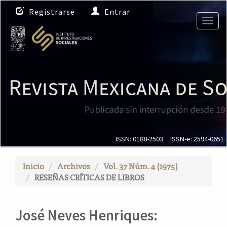
N
Registrarse
Entrar
a
Togg
v
navig
e
g
a
c
i
ó
n
p
r
i
ISSN: 0188-2503
ISSN-e: 2594-0651
n
c
Inicio
Archivos
Vol. 37 Núm. 4 (1975)
i
RESEÑAS CRÍTICAS DE LIBROS
p
a
l
José Neves Henriques:
C