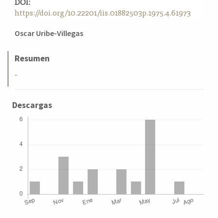
DOI:
a
https://doi.org/10.22201/iis.01882503p.1975.4.61973
l
a
Contenido
Oscar Uribe-Villegas
t
principal
e
del
Resumen
r
a
artículo
-
l
Descargas