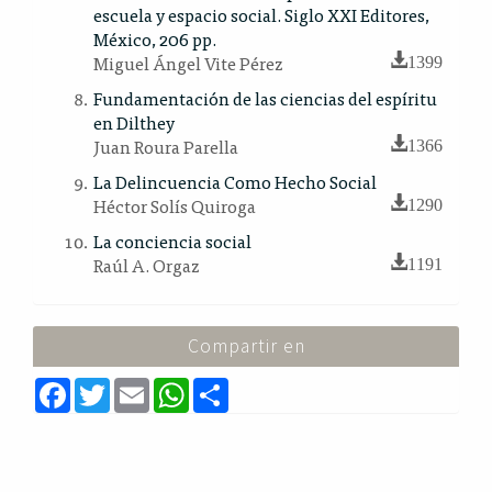
escuela y espacio social. Siglo XXI Editores,
México, 206 pp.
Miguel Ángel Vite Pérez
1399
Fundamentación de las ciencias del espíritu
en Dilthey
Juan Roura Parella
1366
La Delincuencia Como Hecho Social
Héctor Solís Quiroga
1290
La conciencia social
Raúl A. Orgaz
1191
Compartir en
F
T
E
W
S
a
w
m
h
h
c
i
a
a
a
e
t
i
t
r
b
t
l
s
e
o
e
A