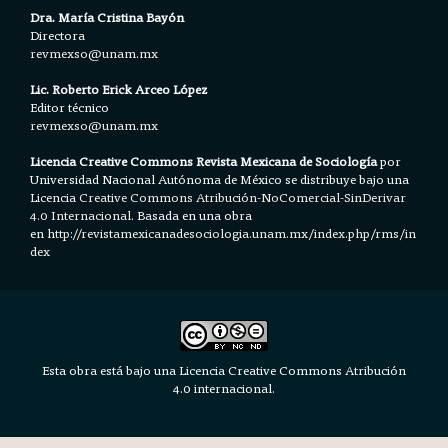
Dra. María Cristina Bayón
Directora
revmexso@unam.mx
Lic. Roberto Erick Arceo López
Editor técnico
revmexso@unam.mx
Licencia Creative Commons Revista Mexicana de Sociología
por
Universidad Nacional Autónoma de México se distribuye bajo una
Licencia
Creative Commons Atribución-NoComercial-SinDerivar
4.0 Internacional.
Basada en una obra
en h
ttp://revistamexicanadesociologia.unam.mx/index.php/rms/in
dex
Esta obra está bajo una Licencia Creative Commons Atribución
4.0 internacional.