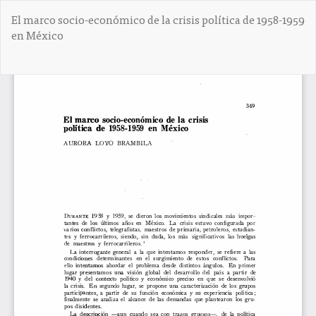
V
El marco socio-económico de la crisis política de 1958-1959
o
en México
l
v
e
De
D
r
e
a
s
l
c
o
a
s
r
d
g
e
a
t
r
a
P
l
D
l
F
e
s
d
e