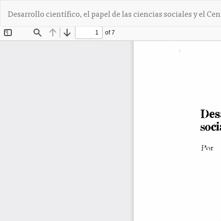
V
Desarrollo científico, el papel de las ciencias sociales y el C
o
l
v
e
r
a
l
o
s
d
e
t
a
l
l
e
s
d
e