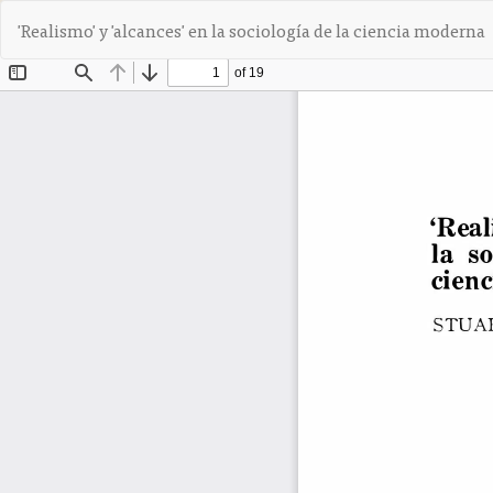
V
'Realismo' y 'alcances' en la sociología de la ciencia moderna
o
l
v
e
r
a
l
o
s
d
e
t
a
l
l
e
s
d
e