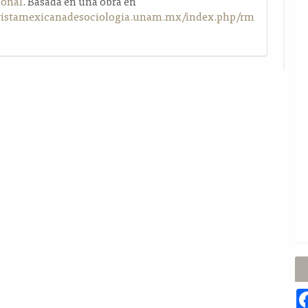
ional
. Basada en una obra en
evistamexicanadesociologia.unam.mx/index.php/rm