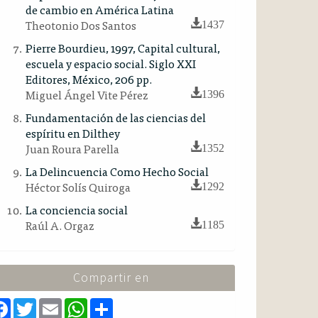
de cambio en América Latina
Theotonio Dos Santos
1437
Pierre Bourdieu, 1997, Capital cultural,
escuela y espacio social. Siglo XXI
Editores, México, 206 pp.
Miguel Ángel Vite Pérez
1396
Fundamentación de las ciencias del
espíritu en Dilthey
Juan Roura Parella
1352
La Delincuencia Como Hecho Social
Héctor Solís Quiroga
1292
La conciencia social
Raúl A. Orgaz
1185
Compartir en
F
T
E
W
S
a
w
m
h
h