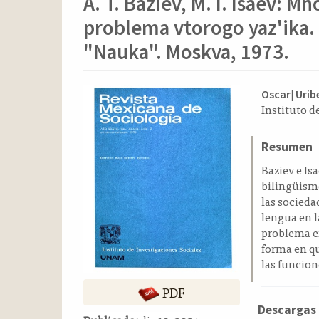
A. T. Baziev, M. I. Isaev: 
o
n
problema vtorogo yaz'ika. E
t
e
"Nauka". Moskva, 1973.
n
i
Barra
Conten
d
Oscar| Urib
Instituto 
o
lateral
principa
p
del
del
r
Resumen
artículo
artícul
i
Baziev e Is
n
bilingüismo
c
las socieda
i
lengua en l
p
problema en
a
forma en qu
l
las funcio
B
a
PDF
r
Descargas
r