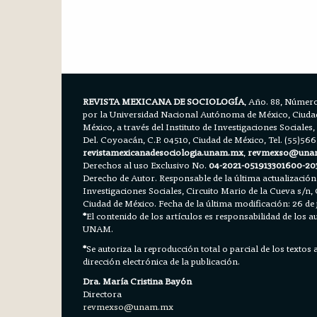
REVISTA MEXICANA DE SOCIOLOGÍA
, Año. 88, Número
por la Universidad Nacional Autónoma de México, Ciudad 
México, a través del Instituto de Investigaciones Sociales,
Del. Coyoacán, C.P. 04510, Ciudad de México, Tel. (55)56
revistamexicanadesociologia.unam.mx
,
revmexso@una
Derechos al uso Exclusivo No.
04-2021-051913301600-20
Derecho de Autor. Responsable de la última actualización
Investigaciones Sociales, Circuito Mario de la Cueva s/n, 
Ciudad de México. Fecha de la última modificación: 26 de 
*
El contenido de los artículos es responsabilidad de los aut
UNAM.
*
Se autoriza la reproducción total o parcial de los textos
dirección electrónica de la publicación.
Dra. María Cristina Bayón
Directora
revmexso@unam.mx