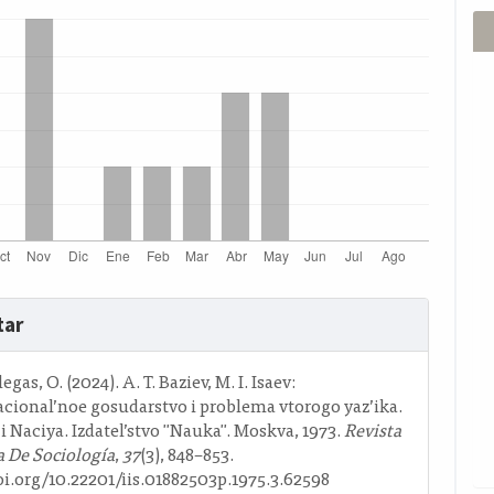
s
tar
o
egas, O. (2024). A. T. Baziev, M. I. Isaev:
ional’noe gosudarstvo i problema vtorogo yaz’ika.
 i Naciya. Izdatel’stvo "Nauka". Moskva, 1973.
Revista
 De Sociología
,
37
(3), 848–853.
oi.org/10.22201/iis.01882503p.1975.3.62598