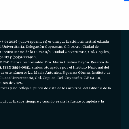
 3 de 2026 (julio-septiembre) es una publicación trimestral editada
Universitaria, Delegación Coyoacán, C.P. 04510, Ciudad de
 Circuito Mario de la Cueva s/n, Ciudad Universitaria, Col. Copilco,
654817 y (55)56227400,
m.mx
Editora responsable: Dra. María Cristina Bayón. Reserva de
3
,
ISSN 2594-0651
, ambos otorgados por el Instituto Nacional del
 de este número: Lic. María Antonieta Figueroa Gómez. Instituto de
Ciudad Universitaria, Col. Copilco, Del. Coyoacán, C.P. 04510,
junio de 2026.
ores y no refleja el punto de vista de los árbitros, del Editor o de la
 aquí publicados siempre y cuando se cite la fuente completa y la