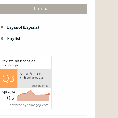
Idioma
Español (España)
English
ndex