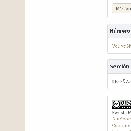
Más for
Número
Vol. 37 N
Sección
RESEÑAS
Revista 
Autónom
Commons 