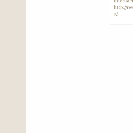
Internac
http://r
s/
.