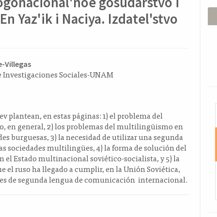
Mnogonacional'noe gosudarstvo i
n Yaz'ik i Naciya. Izdatel'stvo
ido
e-Villegas
de Investigaciones Sociales-UNAM
l
o
I
aev plantean, en estas páginas: 1) el problema del
, en general, 2) los problemas del multilingüismo en
des burguesas, 3) la necesidad de utilizar una segunda
as sociedades multilingües, 4) la forma de solución del
 el Estado multinacional soviético-socialista, y 5) la
e el ruso ha llegado a cumplir, en la Unión Soviética,
nes de segunda lengua de comunicación internacional.