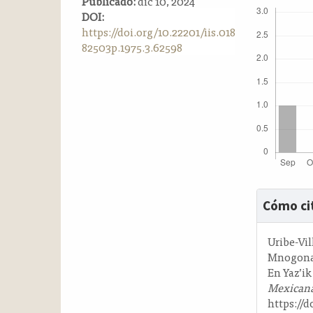
Publicado:
dic 10, 2024
a
DOI:
l
https://doi.org/10.22201/iis.018
a
82503p.1975.3.62598
t
e
r
a
l
Detalle
Cómo ci
del
artícul
Uribe-Vill
Mnogonac
En Yaz’ik
Mexicana
https://d