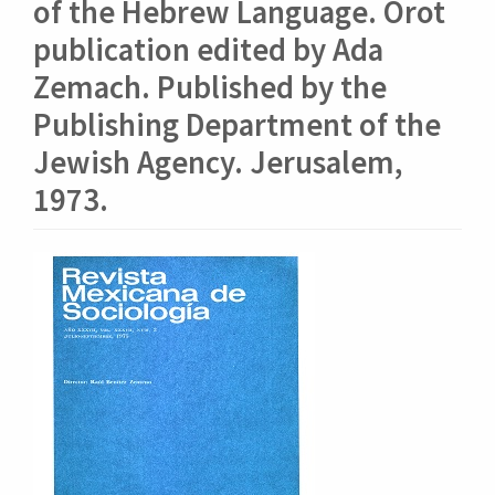
o
of the Hebrew Language. Orot
n
publication edited by Ada
t
e
Zemach. Published by the
n
Publishing Department of the
i
d
Jewish Agency. Jerusalem,
o
1973.
p
r
i
Barra
n
lateral
c
i
del
p
artículo
a
l
B
a
r
r