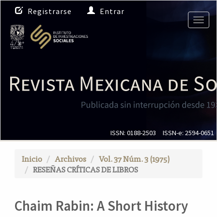
N
Registrarse
Entrar
a
Togg
v
navig
e
g
a
c
i
ó
n
p
r
i
ISSN: 0188-2503
ISSN-e: 2594-0651
n
c
Inicio
Archivos
Vol. 37 Núm. 3 (1975)
i
RESEÑAS CRÍTICAS DE LIBROS
p
a
l
Chaim Rabin: A Short History
C