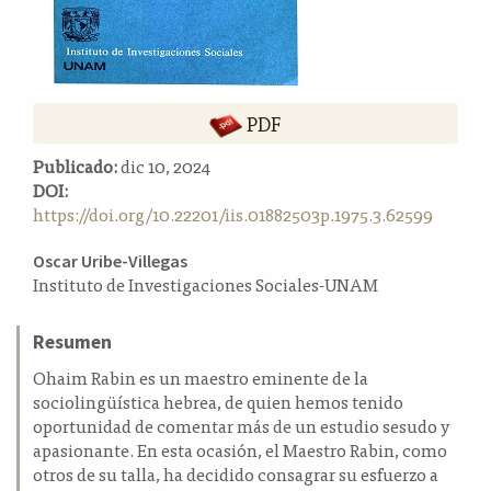
a
l
a
t
e
PDF
r
a
Publicado:
dic 10, 2024
l
DOI:
https://doi.org/10.22201/iis.01882503p.1975.3.62599
Contenido
Oscar Uribe-Villegas
Instituto de Investigaciones Sociales-UNAM
principal
del
Resumen
artículo
Ohaim Rabin es un maestro eminente de la
sociolingüística hebrea, de quien hemos tenido
oportunidad de comentar más de un estudio sesudo y
apasionante. En esta ocasión, el Maestro Rabin, como
otros de su talla, ha decidido consagrar su esfuerzo a