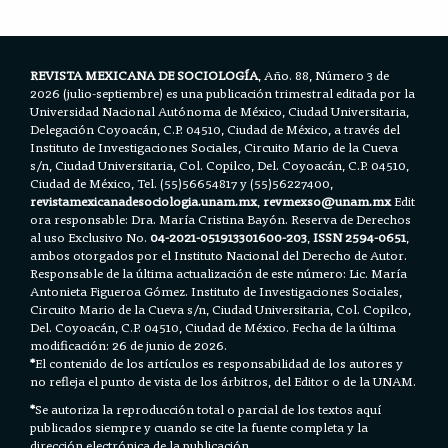
o
r
p
k
p
REVISTA MEXICANA DE SOCIOLOGÍA
, Año. 88, Número 3 de
2026 (julio-septiembre) es una publicación trimestral editada por la
Universidad Nacional Autónoma de México, Ciudad Universitaria,
Delegación Coyoacán, C.P. 04510, Ciudad de México, a través del
Instituto de Investigaciones Sociales, Circuito Mario de la Cueva
s/n, Ciudad Universitaria, Col. Copilco, Del. Coyoacán, C.P. 04510,
Ciudad de México, Tel. (55)56654817 y (55)56227400,
revistamexicanadesociologia.unam.mx
,
revmexso@unam.mx
Edit
ora responsable: Dra. María Cristina Bayón. Reserva de Derechos
al uso Exclusivo No.
04-2021-051913301600-203
,
ISSN 2594-0651
,
ambos otorgados por el Instituto Nacional del Derecho de Autor.
Responsable de la última actualización de este número: Lic. María
Antonieta Figueroa Gómez. Instituto de Investigaciones Sociales,
Circuito Mario de la Cueva s/n, Ciudad Universitaria, Col. Copilco,
Del. Coyoacán, C.P. 04510, Ciudad de México. Fecha de la última
modificación: 26 de junio de 2026.
*
El contenido de los artículos es responsabilidad de los autores y
no refleja el punto de vista de los árbitros, del Editor o de la UNAM.
*
Se autoriza la reproducción total o parcial de los textos aquí
publicados siempre y cuando se cite la fuente completa y la
dirección electrónica de la publicación.