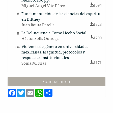
Miguel Ángel Vite Pérez
1394
Fundamentación de las ciencias del espíritu
en Dilthey
Juan Roura Parella
1328
La Delincuencia Como Hecho Social
Héctor Solís Quiroga
1290
Violencia de género en universidades
mexicanas. Magnitud, protocolos y
respuestas institucionales
Sonia M. Frías
1171
Compartir en
F
T
E
W
S
a
w
m
h
h
c
i
a
a
a
e
t
i
t
r
b
t
l
s
e
o
e
A