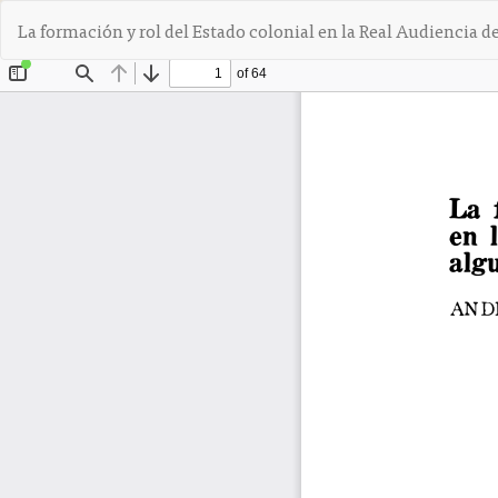
V
La formación y rol del Estado colonial en la Real Audiencia d
o
l
v
e
r
a
l
o
s
d
e
t
a
l
l
e
s
d
e