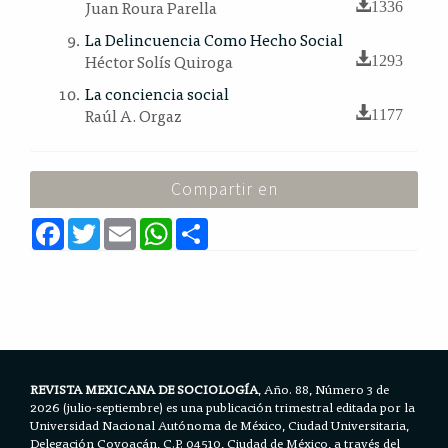
Juan Roura Parella
1336
La Delincuencia Como Hecho Social
Héctor Solís Quiroga
1293
La conciencia social
Raúl A. Orgaz
1177
Compartir en
F
T
E
W
S
a
w
m
h
h
c
i
a
a
a
e
t
i
t
r
b
t
l
s
e
o
e
A
o
r
p
k
p
REVISTA MEXICANA DE SOCIOLOGÍA
, Año. 88, Número 3 de
2026 (julio-septiembre) es una publicación trimestral editada por la
Universidad Nacional Autónoma de México, Ciudad Universitaria,
Delegación Coyoacán, C.P. 04510, Ciudad de México, a través del