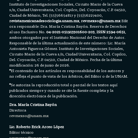
Instituto de Investigaciones Sociales, Circuito Mario de la Cueva
s/n, Ciudad Universitaria, Col. Copilco, Del. Coyoacán, C.P. 04510,
Ciudad de México, Tel. (55)56654817 y (55)56227400,
revistamexicanadesociologia.unam.mx
,
revmexso@unam.mx
Edit
ora responsable: Dra. María Cristina Bayón. Reserva de Derechos
al uso Exclusivo No.
04-2021-051913301600-203
,
ISSN 2594-0651
,
ambos otorgados por el Instituto Nacional del Derecho de Autor.
Responsable de la última actualización de este número: Lic. María
Antonieta Figueroa Gómez. Instituto de Investigaciones Sociales,
Circuito Mario de la Cueva s/n, Ciudad Universitaria, Col. Copilco,
Del. Coyoacán, C.P. 04510, Ciudad de México. Fecha de la última
modificación: 26 de junio de 2026.
*
El contenido de los artículos es responsabilidad de los autores y
no refleja el punto de vista de los árbitros, del Editor o de la UNAM.
*
Se autoriza la reproducción total o parcial de los textos aquí
publicados siempre y cuando se cite la fuente completa y la
dirección electrónica de la publicación.
Dra. María Cristina Bayón
Directora
revmexso@unam.mx
Lic. Roberto Erick Arceo López
Editor técnico
revmexso@unam.mx