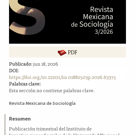
a
l
a
t
e
r
a
l
PDF
Publicado:
jun 18, 2026
DOI:
https://doi.org/10.22201/iis.01882503p.2026.63375
Palabras clave:
Esta sección no contiene palabras clave.
Contenido
Revista Mexicana de Sociología
principal
del
Resumen
artículo
Publicación trimestral del Instituto de
Investigaciones Sociales de la Universidad Nacional