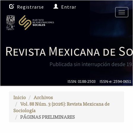
N
Registrarse
Entrar
a
Togg
v
navig
e
g
a
c
i
ó
n
p
r
i
ISSN: 0188-2503
ISSN-e: 2594-0651
n
c
Inicio
Archivos
i
Vol. 88 Núm. 3 (2026): Revista Mexicana de
p
Sociología
a
PÁGINAS PRELIMINARES
l
C