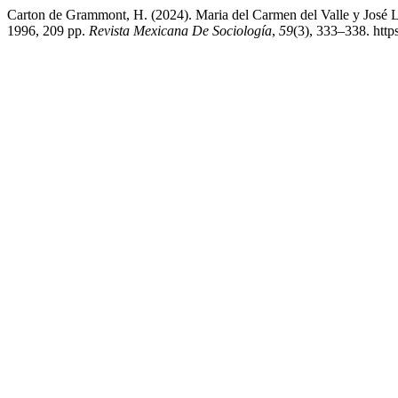
Carton de Grammont, H. (2024). Maria del Carmen del Valle y José Lu
1996, 209 pp.
Revista Mexicana De Sociología
,
59
(3), 333–338. htt