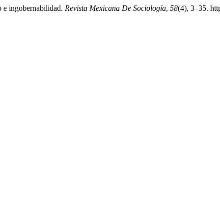
o e ingobernabilidad.
Revista Mexicana De Sociología
,
58
(4), 3–35. ht