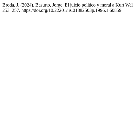
Broda, J. (2024). Basurto, Jorge, El juicio político y moral a Kur
253–257. https://doi.org/10.22201/iis.01882503p.1996.1.60859