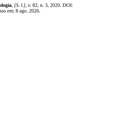
ología
,
[S. l.]
, v. 82, n. 3, 2020. DOI:
sso em: 8 ago. 2026.