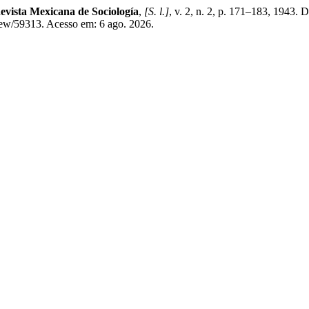
evista Mexicana de Sociología
,
[S. l.]
, v. 2, n. 2, p. 171–183, 1943
iew/59313. Acesso em: 6 ago. 2026.