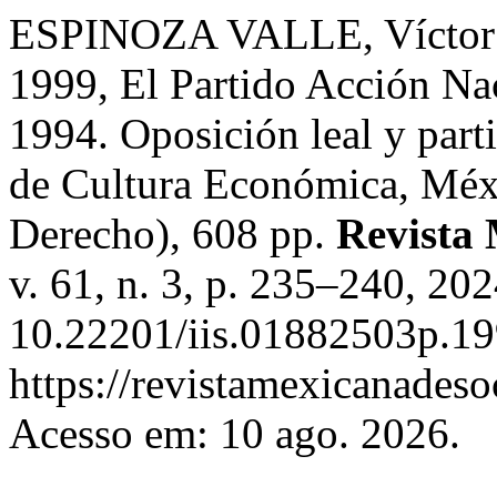
ESPINOZA VALLE, Víctor A
1999, El Partido Acción Nac
1994. Oposición leal y part
de Cultura Económica, Méxi
Derecho), 608 pp.
Revista 
v. 61, n. 3, p. 235–240, 20
10.22201/iis.01882503p.19
https://revistamexicanades
Acesso em: 10 ago. 2026.