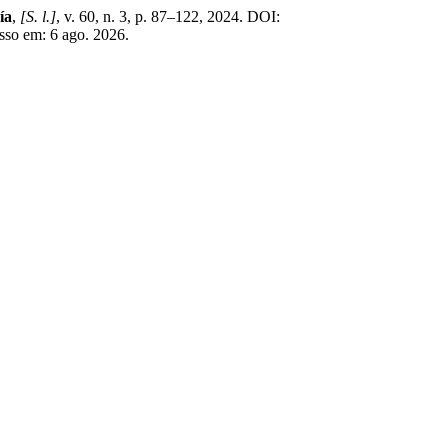
ía
,
[S. l.]
, v. 60, n. 3, p. 87–122, 2024. DOI:
sso em: 6 ago. 2026.