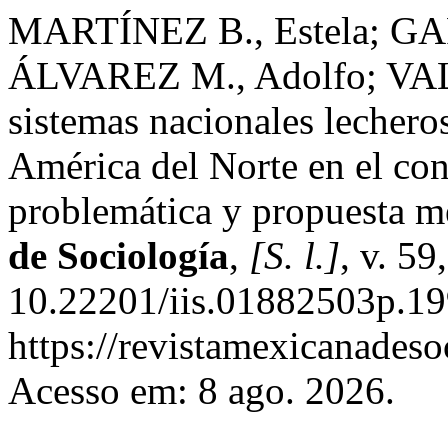
MARTÍNEZ B., Estela; GAR
ÁLVAREZ M., Adolfo; VAL
sistemas nacionales lecheros
América del Norte en el con
problemática y propuesta m
de Sociología
,
[S. l.]
, v. 5
10.22201/iis.01882503p.19
https://revistamexicanades
Acesso em: 8 ago. 2026.