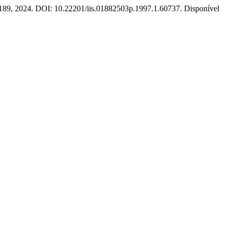
63–189, 2024. DOI: 10.22201/iis.01882503p.1997.1.60737. Disponível