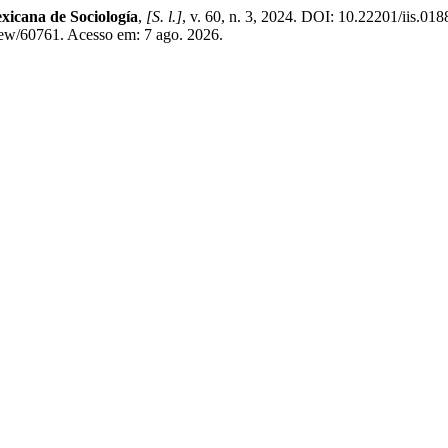
xicana de Sociología
,
[S. l.]
, v. 60, n. 3, 2024. DOI: 10.22201/iis.0
iew/60761. Acesso em: 7 ago. 2026.